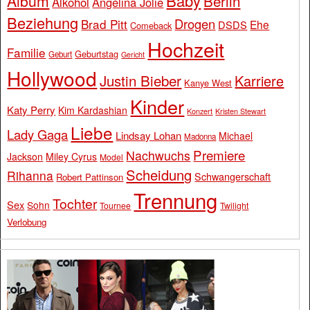
Baby
Album
Berlin
Alkohol
Angelina Jolie
Beziehung
Drogen
Brad Pitt
Ehe
DSDS
Comeback
Hochzeit
Familie
Geburtstag
Geburt
Gericht
Hollywood
Justin Bieber
Karriere
Kanye West
Kinder
Katy Perry
Kim Kardashian
Konzert
Kristen Stewart
Liebe
Lady Gaga
Lindsay Lohan
Michael
Madonna
Premiere
Nachwuchs
Jackson
Miley Cyrus
Model
Scheidung
Rihanna
Schwangerschaft
Robert Pattinson
Trennung
Tochter
Sex
Sohn
Tournee
Twilight
Verlobung