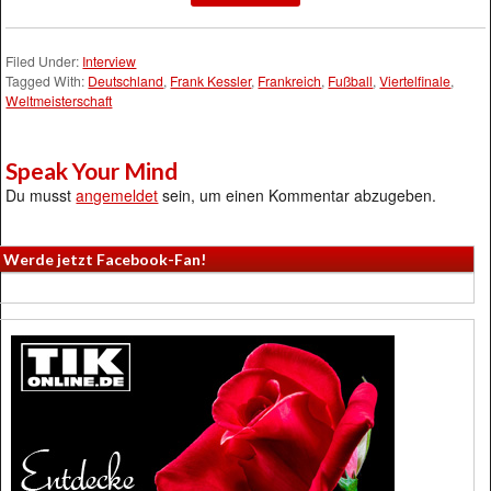
Filed Under:
Interview
Tagged With:
Deutschland
,
Frank Kessler
,
Frankreich
,
Fußball
,
Viertelfinale
,
Weltmeisterschaft
Speak Your Mind
Du musst
angemeldet
sein, um einen Kommentar abzugeben.
Werde jetzt Facebook-Fan!