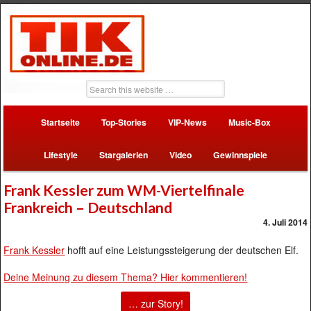
Startseite
Top-Stories
VIP-News
Music-Box
Lifestyle
Stargalerien
Video
Gewinnspiele
Frank Kessler zum WM-Viertelfinale
Frankreich – Deutschland
4. Juli 2014
Frank Kessler
hofft auf eine Leistungssteigerung der deutschen Elf.
Deine Meinung zu diesem Thema? Hier kommentieren!
… zur Story!