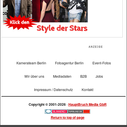
Kamerateam Berlin
Fotoagentur Berlin
Event-Fotos
Wir über uns
Mediadaten
B2B
Jobs
Impressum / Datenschutz
Kontakt
Copyright © 2001-2026 ·
HauptBruch Media GbR
Return to top of page