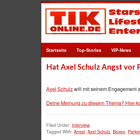
Startseite
Top-Stories
VIP-News
Hat Axel Schulz Angst vor 
Axel Schulz
will mit seinem Engagement 
Deine Meinung zu diesem Thema? Hier k
Filed Under:
Interview
Tagged With:
Angst
,
Axel Schulz
,
Boxen
,
Parki