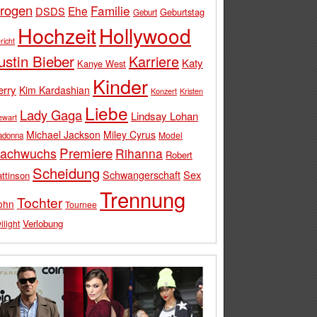
rogen
Familie
Ehe
DSDS
Geburtstag
Geburt
Hochzeit
Hollywood
richt
ustin Bieber
Karriere
Katy
Kanye West
Kinder
erry
Kim Kardashian
Konzert
Kristen
Liebe
Lady Gaga
Lindsay Lohan
ewart
Michael Jackson
Miley Cyrus
Model
adonna
Premiere
achwuchs
Rihanna
Robert
Scheidung
Schwangerschaft
Sex
ttinson
Trennung
Tochter
ohn
Tournee
Verlobung
ilight