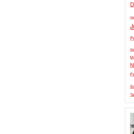
D
Ge
J
P
St
M
N
Pa
S
Tw