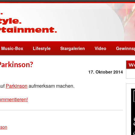
Music-Box
Lifestyle
Stargalerien
Video
Gewinnsp
Parkinson?
We
17. Oktober 2014
auf
Parkinson
aufmerksam machen.
ommentieren!
nson