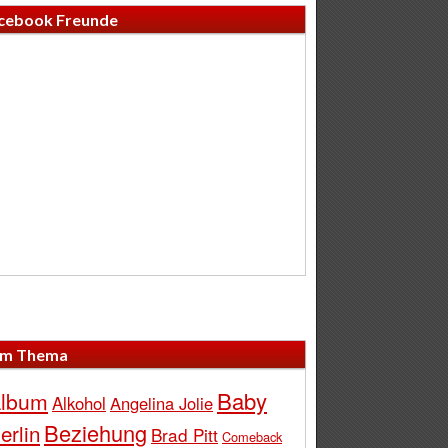
cebook Freunde
m Thema
Baby
lbum
Alkohol
Angelina Jolie
Beziehung
erlin
Brad Pitt
Comeback