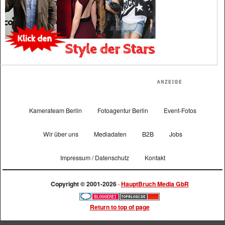
Kamerateam Berlin
Fotoagentur Berlin
Event-Fotos
Wir über uns
Mediadaten
B2B
Jobs
Impressum / Datenschutz
Kontakt
Copyright © 2001-2026 ·
HauptBruch Media GbR
Return to top of page