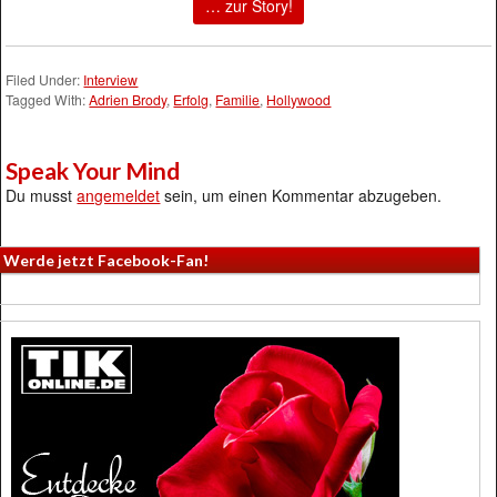
… zur Story!
Filed Under:
Interview
Tagged With:
Adrien Brody
,
Erfolg
,
Familie
,
Hollywood
Speak Your Mind
Du musst
angemeldet
sein, um einen Kommentar abzugeben.
Werde jetzt Facebook-Fan!