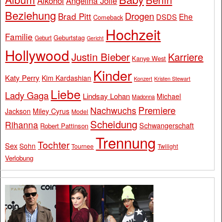
Alkohol
Angelina Jolie
Beziehung
Drogen
Brad Pitt
Ehe
DSDS
Comeback
Hochzeit
Familie
Geburtstag
Geburt
Gericht
Hollywood
Justin Bieber
Karriere
Kanye West
Kinder
Katy Perry
Kim Kardashian
Konzert
Kristen Stewart
Liebe
Lady Gaga
Lindsay Lohan
Michael
Madonna
Premiere
Nachwuchs
Jackson
Miley Cyrus
Model
Scheidung
Rihanna
Schwangerschaft
Robert Pattinson
Trennung
Tochter
Sex
Sohn
Tournee
Twilight
Verlobung