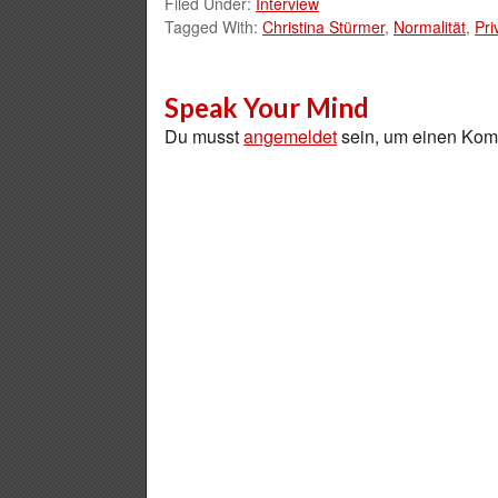
Filed Under:
Interview
Tagged With:
Christina Stürmer
,
Normalität
,
Pri
Speak Your Mind
Du musst
angemeldet
sein, um einen Ko