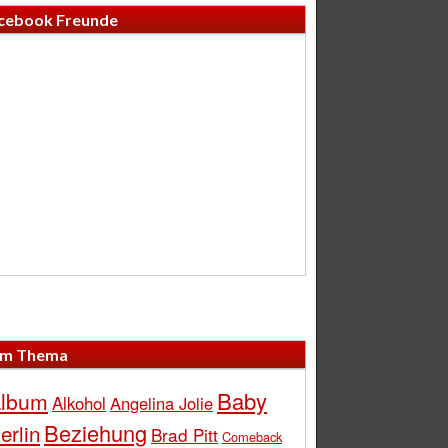
cebook Freunde
m Thema
Baby
lbum
Alkohol
Angelina Jolie
Beziehung
erlin
Brad Pitt
Comeback