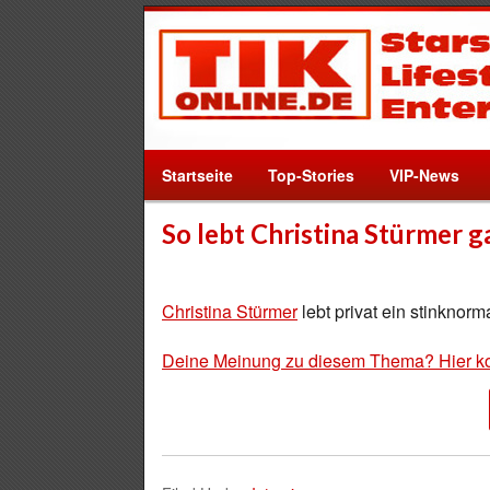
Startseite
Top-Stories
VIP-News
So lebt Christina Stürmer g
Christina Stürmer
lebt privat ein stinknor
Deine Meinung zu diesem Thema? Hier k