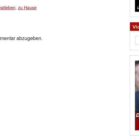
vatleben
,
zu Hause
Vi
mmentar abzugeben.