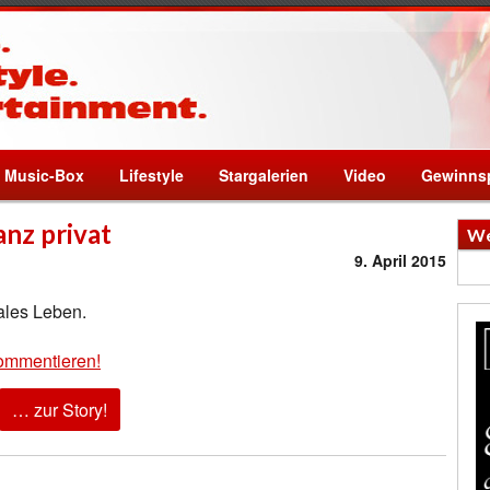
Music-Box
Lifestyle
Stargalerien
Video
Gewinnsp
anz privat
We
9. April 2015
males Leben.
ommentieren!
… zur Story!