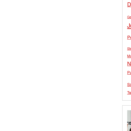
D
Ge
J
P
St
M
N
Pa
S
Tw