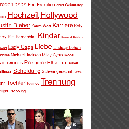
rogen
Familie
Ehe
DSDS
Geburtstag
Geburt
Hochzeit
Hollywood
richt
ustin Bieber
Karriere
Katy
Kanye West
Kinder
erry
Kim Kardashian
Konzert
Kristen
Liebe
Lady Gaga
Lindsay Lohan
ewart
Michael Jackson
Miley Cyrus
Model
adonna
Premiere
achwuchs
Rihanna
Robert
Scheidung
Schwangerschaft
Sex
ttinson
Trennung
Tochter
ohn
Tournee
Verlobung
ilight