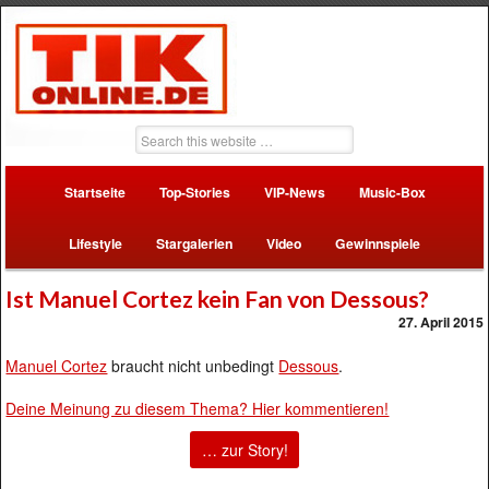
Startseite
Top-Stories
VIP-News
Music-Box
Lifestyle
Stargalerien
Video
Gewinnspiele
Ist Manuel Cortez kein Fan von Dessous?
27. April 2015
Manuel Cortez
braucht nicht unbedingt
Dessous
.
Deine Meinung zu diesem Thema? Hier kommentieren!
… zur Story!