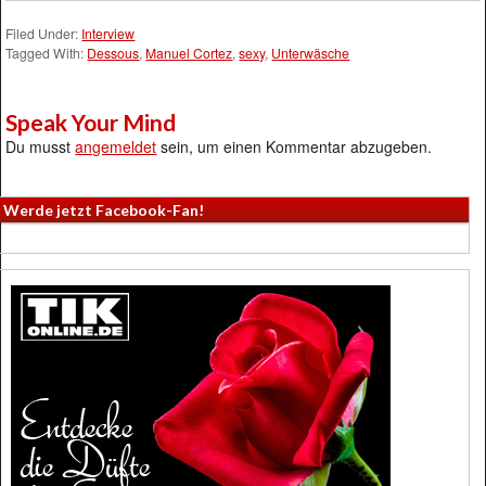
Filed Under:
Interview
Tagged With:
Dessous
,
Manuel Cortez
,
sexy
,
Unterwäsche
Speak Your Mind
Du musst
angemeldet
sein, um einen Kommentar abzugeben.
Werde jetzt Facebook-Fan!