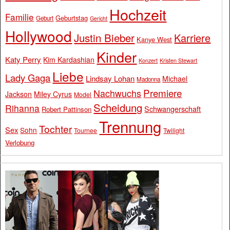
Hochzeit
Familie
Geburtstag
Geburt
Gericht
Hollywood
Justin Bieber
Karriere
Kanye West
Kinder
Katy Perry
Kim Kardashian
Konzert
Kristen Stewart
Liebe
Lady Gaga
Lindsay Lohan
Michael
Madonna
Premiere
Nachwuchs
Jackson
Miley Cyrus
Model
Scheidung
Rihanna
Schwangerschaft
Robert Pattinson
Trennung
Tochter
Sex
Sohn
Tournee
Twilight
Verlobung