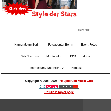
Kamerateam Berlin
Fotoagentur Berlin
Event-Fotos
Wir über uns
Mediadaten
B2B
Jobs
Impressum / Datenschutz
Kontakt
Copyright © 2001-2026 ·
HauptBruch Media GbR
Return to top of page