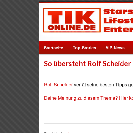
Startseite
Top-Stories
VIP-News
So übersteht Rolf Scheide
Rolf Scheider
verrät seine besten Tipps g
Deine Meinung zu diesem Thema? Hier k