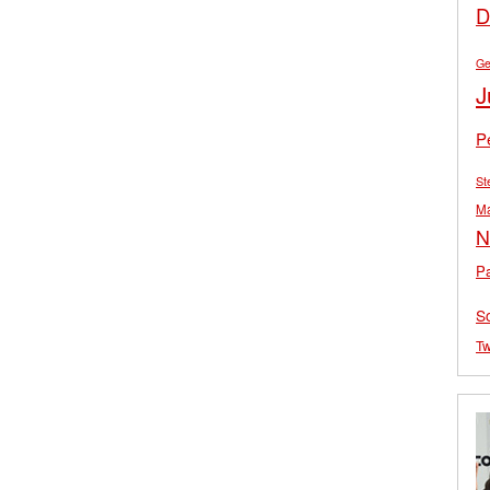
D
Ge
J
P
St
M
N
Pa
S
Tw