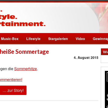
Music-Box
Lifestyle
Stargalerien
Video
Gewinnsp
r heiße Sommertage
We
4. August 2015
egen die
Sommerhitze
.
ommentieren!
… zur Story!