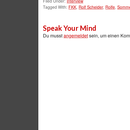
Filed Under:
Interview
Tagged With:
FKK
,
Rolf Scheider
,
Rolfe
,
Somme
Speak Your Mind
Du musst
angemeldet
sein, um einen Ko