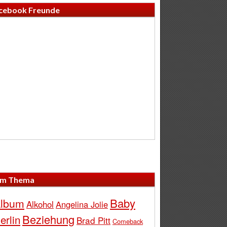
cebook Freunde
m Thema
Baby
lbum
Alkohol
Angelina Jolie
Beziehung
erlin
Brad Pitt
Comeback