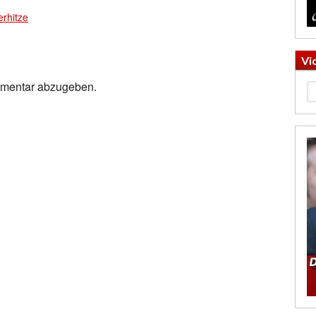
rhitze
Vi
mmentar abzugeben.