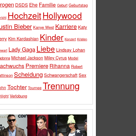
rogen
Familie
Ehe
DSDS
Geburtstag
Geburt
Hochzeit
Hollywood
richt
ustin Bieber
Karriere
Katy
Kanye West
Kinder
erry
Kim Kardashian
Konzert
Kristen
Liebe
Lady Gaga
Lindsay Lohan
ewart
Michael Jackson
Miley Cyrus
Model
adonna
Premiere
achwuchs
Rihanna
Robert
Scheidung
Schwangerschaft
Sex
ttinson
Trennung
Tochter
ohn
Tournee
Verlobung
ilight