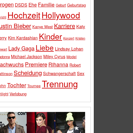
rogen
Familie
Ehe
DSDS
Geburtstag
Geburt
Hochzeit
Hollywood
richt
ustin Bieber
Karriere
Katy
Kanye West
Kinder
erry
Kim Kardashian
Konzert
Kristen
Liebe
Lady Gaga
Lindsay Lohan
ewart
Michael Jackson
Miley Cyrus
Model
adonna
Premiere
achwuchs
Rihanna
Robert
Scheidung
Schwangerschaft
Sex
ttinson
Trennung
Tochter
ohn
Tournee
Verlobung
ilight