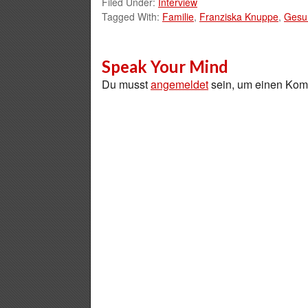
Filed Under:
Interview
Tagged With:
Familie
,
Franziska Knuppe
,
Gesu
Speak Your Mind
Du musst
angemeldet
sein, um einen Ko