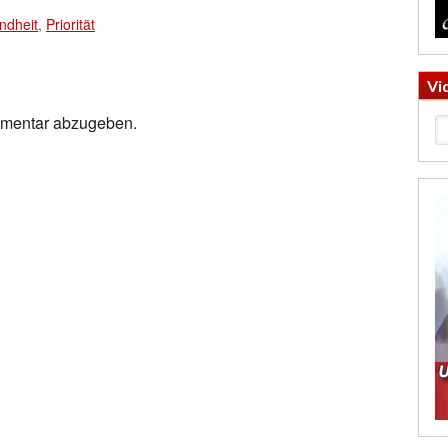
ndheit
,
Priorität
Vi
mmentar abzugeben.