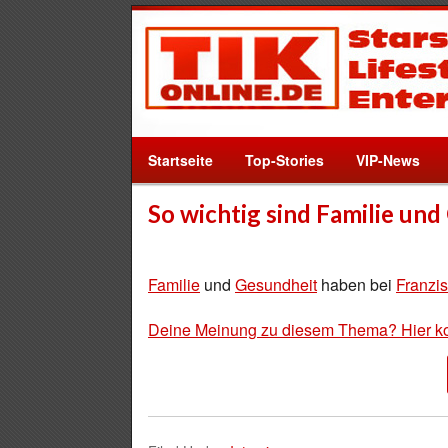
Startseite
Top-Stories
VIP-News
So wichtig sind Familie un
Familie
und
Gesundheit
haben bei
Franzi
Deine Meinung zu diesem Thema? Hier k