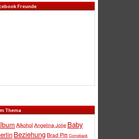
cebook Freunde
m Thema
Baby
lbum
Alkohol
Angelina Jolie
Beziehung
erlin
Brad Pitt
Comeback