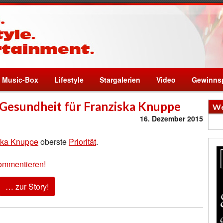
Music-Box
Lifestyle
Stargalerien
Video
Gewinnsp
d Gesundheit für Franziska Knuppe
We
16. Dezember 2015
ska Knuppe
oberste
Priorität
.
ommentieren!
… zur Story!