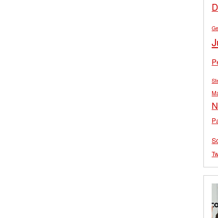
D
Ge
J
P
St
M
N
Pa
S
Tw