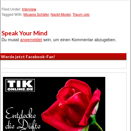
Filed Under:
Interview
Tagged With:
Micaela Schäfer
,
Nackt-Model
,
Traum-Job
Speak Your Mind
Du musst
angemeldet
sein, um einen Kommentar abzugeben.
Werde jetzt Facebook-Fan!