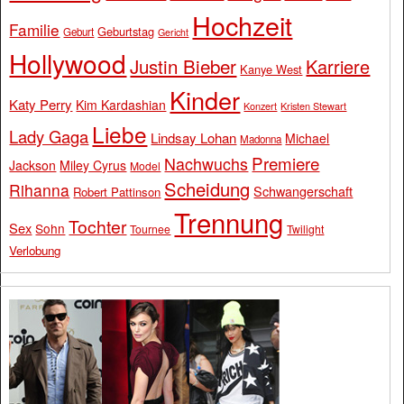
Hochzeit
Familie
Geburtstag
Geburt
Gericht
Hollywood
Justin Bieber
Karriere
Kanye West
Kinder
Katy Perry
Kim Kardashian
Konzert
Kristen Stewart
Liebe
Lady Gaga
Lindsay Lohan
Michael
Madonna
Premiere
Nachwuchs
Jackson
Miley Cyrus
Model
Scheidung
Rihanna
Schwangerschaft
Robert Pattinson
Trennung
Tochter
Sex
Sohn
Tournee
Twilight
Verlobung