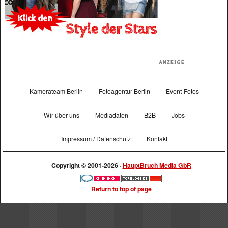
Kamerateam Berlin
Fotoagentur Berlin
Event-Fotos
Wir über uns
Mediadaten
B2B
Jobs
Impressum / Datenschutz
Kontakt
Copyright © 2001-2026 ·
HauptBruch Media GbR
Return to top of page