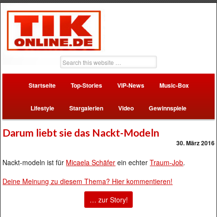
Startseite
Top-Stories
VIP-News
Music-Box
Lifestyle
Stargalerien
Video
Gewinnspiele
Darum liebt sie das Nackt-Modeln
30. März 2016
Nackt-modeln ist für
Micaela Schäfer
ein echter
Traum-Job
.
Deine Meinung zu diesem Thema? Hier kommentieren!
… zur Story!