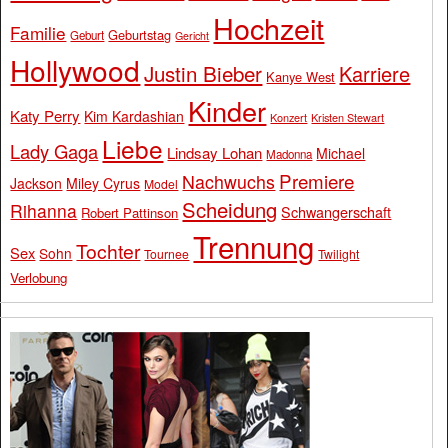
Hochzeit
Familie
Geburtstag
Geburt
Gericht
Hollywood
Justin Bieber
Karriere
Kanye West
Kinder
Katy Perry
Kim Kardashian
Konzert
Kristen Stewart
Liebe
Lady Gaga
Lindsay Lohan
Michael
Madonna
Premiere
Nachwuchs
Jackson
Miley Cyrus
Model
Scheidung
Rihanna
Schwangerschaft
Robert Pattinson
Trennung
Tochter
Sex
Sohn
Tournee
Twilight
Verlobung