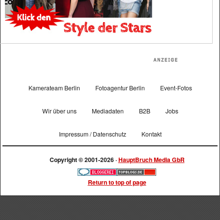
Kamerateam Berlin
Fotoagentur Berlin
Event-Fotos
Wir über uns
Mediadaten
B2B
Jobs
Impressum / Datenschutz
Kontakt
Copyright © 2001-2026 ·
HauptBruch Media GbR
Return to top of page