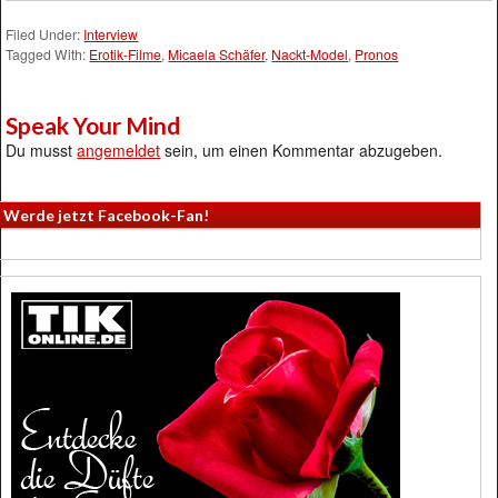
Filed Under:
Interview
Tagged With:
Erotik-Filme
,
Micaela Schäfer
,
Nackt-Model
,
Pronos
Speak Your Mind
Du musst
angemeldet
sein, um einen Kommentar abzugeben.
Werde jetzt Facebook-Fan!