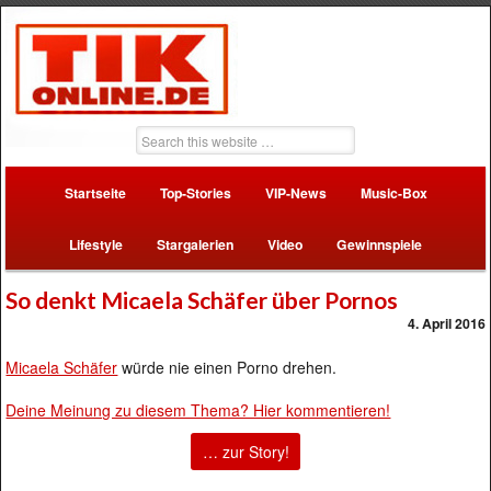
Startseite
Top-Stories
VIP-News
Music-Box
Lifestyle
Stargalerien
Video
Gewinnspiele
So denkt Micaela Schäfer über Pornos
4. April 2016
Micaela Schäfer
würde nie einen Porno drehen.
Deine Meinung zu diesem Thema? Hier kommentieren!
… zur Story!