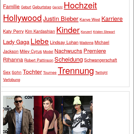
Hochzeit
Familie
Geburtstag
Geburt
Gericht
Hollywood
Justin Bieber
Karriere
Kanye West
Kinder
Katy Perry
Kim Kardashian
Konzert
Kristen Stewart
Liebe
Lady Gaga
Lindsay Lohan
Michael
Madonna
Premiere
Nachwuchs
Jackson
Miley Cyrus
Model
Scheidung
Rihanna
Schwangerschaft
Robert Pattinson
Trennung
Tochter
Sex
Sohn
Tournee
Twilight
Verlobung