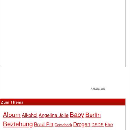
Zum Thema
Baby
Album
Berlin
Alkohol
Angelina Jolie
Beziehung
Drogen
Brad Pitt
Ehe
DSDS
Comeback