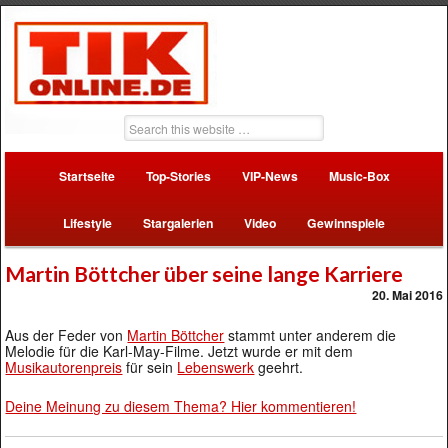
Startseite
Top-Stories
VIP-News
Music-Box
Lifestyle
Stargalerien
Video
Gewinnspiele
Martin Böttcher über seine lange Karriere
20. Mai 2016
Aus der Feder von
Martin Böttcher
stammt unter anderem die
Melodie für die Karl-May-Filme. Jetzt wurde er mit dem
Musikautorenpreis
für sein
Lebenswerk
geehrt.
Deine Meinung zu diesem Thema? Hier kommentieren!