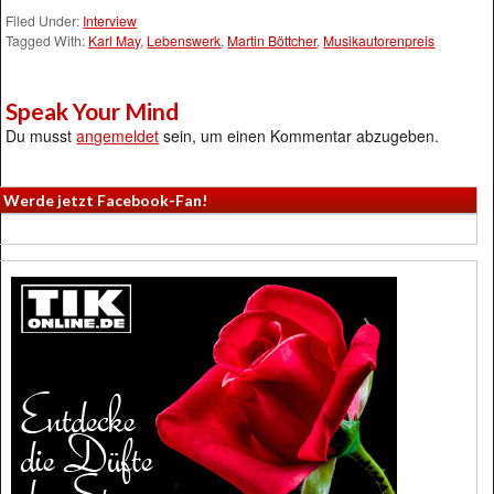
Filed Under:
Interview
Tagged With:
Karl May
,
Lebenswerk
,
Martin Böttcher
,
Musikautorenpreis
Speak Your Mind
Du musst
angemeldet
sein, um einen Kommentar abzugeben.
Werde jetzt Facebook-Fan!