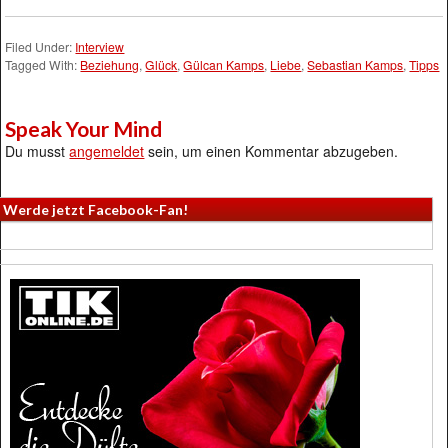
Filed Under:
Interview
Tagged With:
Beziehung
,
Glück
,
Gülcan Kamps
,
Liebe
,
Sebastian Kamps
,
Tipps
Speak Your Mind
Du musst
angemeldet
sein, um einen Kommentar abzugeben.
Werde jetzt Facebook-Fan!