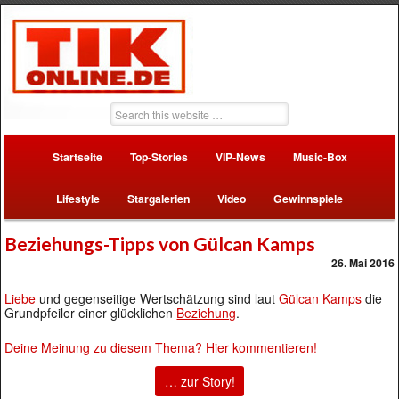
Startseite
Top-Stories
VIP-News
Music-Box
Lifestyle
Stargalerien
Video
Gewinnspiele
Beziehungs-Tipps von Gülcan Kamps
26. Mai 2016
Liebe
und gegenseitige Wertschätzung sind laut
Gülcan Kamps
die
Grundpfeiler einer glücklichen
Beziehung
.
Deine Meinung zu diesem Thema? Hier kommentieren!
… zur Story!