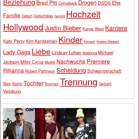
Beziehung
Drogen
Brad Pitt
Ehe
DSDS
Comeback
Hochzeit
Familie
Geburtstag
Geburt
Gericht
Hollywood
Justin Bieber
Karriere
Kanye West
Kinder
Katy Perry
Kim Kardashian
Konzert
Kristen Stewart
Liebe
Lady Gaga
Lindsay Lohan
Michael
Madonna
Premiere
Nachwuchs
Jackson
Miley Cyrus
Model
Scheidung
Rihanna
Schwangerschaft
Robert Pattinson
Trennung
Tochter
Sex
Sohn
Tournee
Twilight
Verlobung