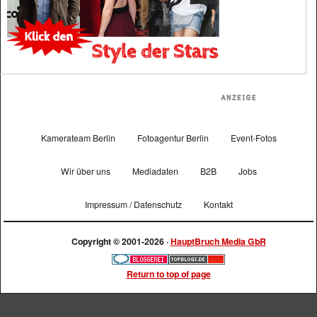
Kamerateam Berlin
Fotoagentur Berlin
Event-Fotos
Wir über uns
Mediadaten
B2B
Jobs
Impressum / Datenschutz
Kontakt
Copyright © 2001-2026 ·
HauptBruch Media GbR
Return to top of page