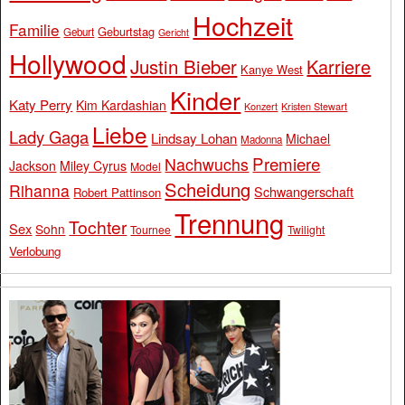
Hochzeit
Familie
Geburtstag
Geburt
Gericht
Hollywood
Justin Bieber
Karriere
Kanye West
Kinder
Katy Perry
Kim Kardashian
Konzert
Kristen Stewart
Liebe
Lady Gaga
Lindsay Lohan
Michael
Madonna
Premiere
Nachwuchs
Jackson
Miley Cyrus
Model
Scheidung
Rihanna
Schwangerschaft
Robert Pattinson
Trennung
Tochter
Sex
Sohn
Tournee
Twilight
Verlobung