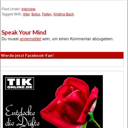
Filed Under:
Interview
Tagged With:
Alter
,
Botox
,
Falten
,
Kristina Bach
Speak Your Mind
Du musst
angemeldet
sein, um einen Kommentar abzugeben.
Werde jetzt Facebook-Fan!