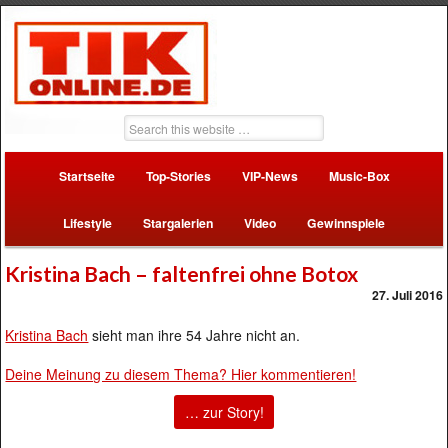
Startseite
Top-Stories
VIP-News
Music-Box
Lifestyle
Stargalerien
Video
Gewinnspiele
Kristina Bach – faltenfrei ohne Botox
27. Juli 2016
Kristina Bach
sieht man ihre 54 Jahre nicht an.
Deine Meinung zu diesem Thema? Hier kommentieren!
… zur Story!