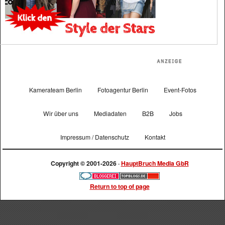
Kamerateam Berlin
Fotoagentur Berlin
Event-Fotos
Wir über uns
Mediadaten
B2B
Jobs
Impressum / Datenschutz
Kontakt
Copyright © 2001-2026 ·
HauptBruch Media GbR
Return to top of page