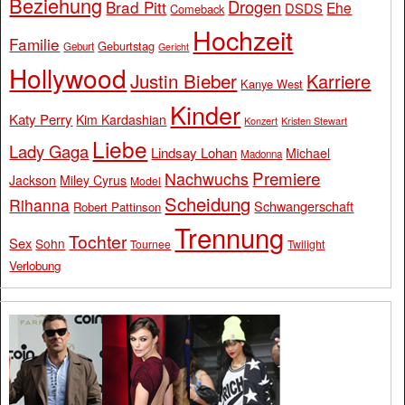
Beziehung
Drogen
Brad Pitt
Ehe
DSDS
Comeback
Hochzeit
Familie
Geburtstag
Geburt
Gericht
Hollywood
Justin Bieber
Karriere
Kanye West
Kinder
Katy Perry
Kim Kardashian
Konzert
Kristen Stewart
Liebe
Lady Gaga
Lindsay Lohan
Michael
Madonna
Premiere
Nachwuchs
Jackson
Miley Cyrus
Model
Scheidung
Rihanna
Schwangerschaft
Robert Pattinson
Trennung
Tochter
Sex
Sohn
Tournee
Twilight
Verlobung