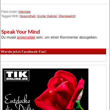
Filed Under:
Interview
Tagged With:
Gesundheit
,
Gunter Gabriel
,
Übergewicht
Speak Your Mind
Du musst
angemeldet
sein, um einen Kommentar abzugeben.
Werde jetzt Facebook-Fan!