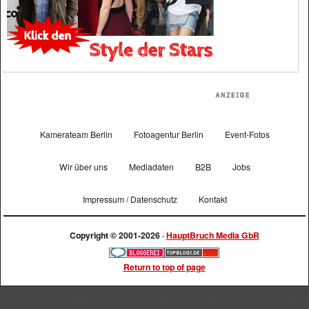
Kamerateam Berlin
Fotoagentur Berlin
Event-Fotos
Wir über uns
Mediadaten
B2B
Jobs
Impressum / Datenschutz
Kontakt
Copyright © 2001-2026 ·
HauptBruch Media GbR
Return to top of page