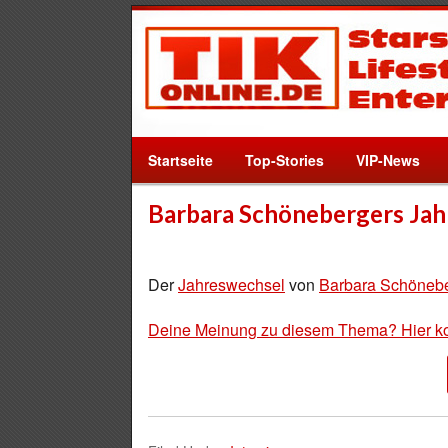
Startseite
Top-Stories
VIP-News
Barbara Schönebergers Jah
Der
Jahreswechsel
von
Barbara Schöneb
Deine Meinung zu diesem Thema? Hier k