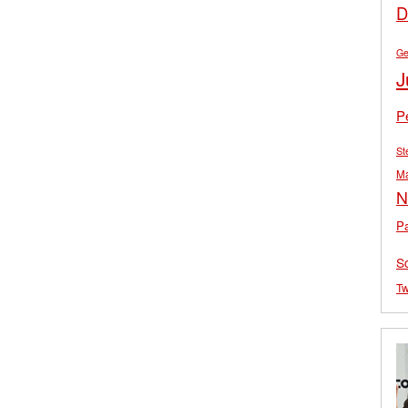
D
Ge
J
P
St
M
N
Pa
S
Tw