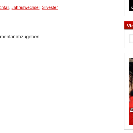
hfall
,
Jahreswechsel
,
Silvester
Vi
mmentar abzugeben.