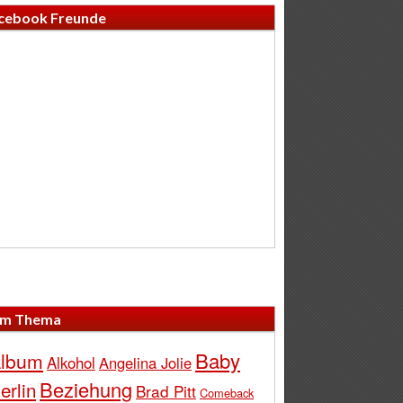
cebook Freunde
m Thema
Baby
lbum
Alkohol
Angelina Jolie
Beziehung
erlin
Brad Pitt
Comeback