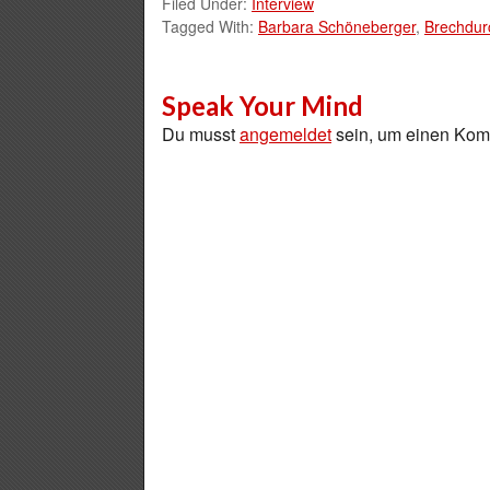
Filed Under:
Interview
Tagged With:
Barbara Schöneberger
,
Brechdurc
Speak Your Mind
Du musst
angemeldet
sein, um einen Ko