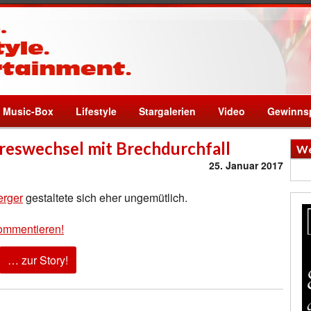
Music-Box
Lifestyle
Stargalerien
Video
Gewinnsp
reswechsel mit Brechdurchfall
We
25. Januar 2017
erger
gestaltete sich eher ungemütlich.
ommentieren!
… zur Story!