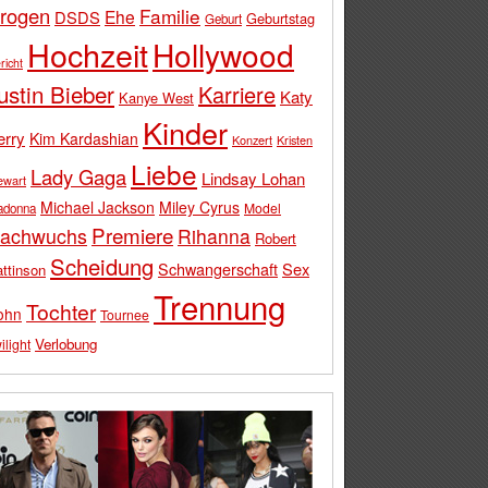
rogen
Familie
Ehe
DSDS
Geburtstag
Geburt
Hochzeit
Hollywood
richt
ustin Bieber
Karriere
Katy
Kanye West
Kinder
erry
Kim Kardashian
Konzert
Kristen
Liebe
Lady Gaga
Lindsay Lohan
ewart
Michael Jackson
Miley Cyrus
Model
adonna
Premiere
achwuchs
Rihanna
Robert
Scheidung
Schwangerschaft
Sex
ttinson
Trennung
Tochter
ohn
Tournee
Verlobung
ilight