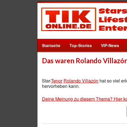
Startseite
Top-Stories
VIP-News
Das waren Rolando Villazó
Star-
Tenor
Rolando Villazón
hat so viel e
hervorheben kann.
Deine Meinung zu diesem Thema? Hier k