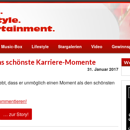
Music-Box
Lifestyle
Stargalerien
Video
Gewinnsp
ns schönste Karriere-Momente
We
31. Januar 2017
rlebt, dass er unmöglich einen Moment als den schönsten
ommentieren!
… zur Story!