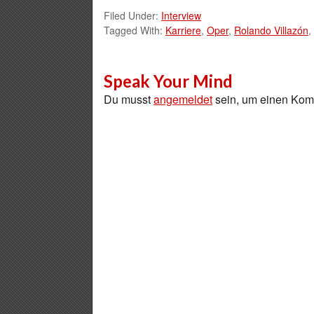
Filed Under:
Interview
Tagged With:
Karriere
,
Oper
,
Rolando Villazón
,
Speak Your Mind
Du musst
angemeldet
sein, um einen Ko