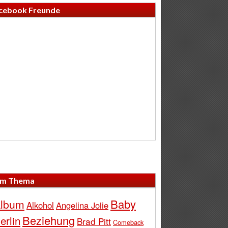
cebook Freunde
m Thema
Baby
lbum
Alkohol
Angelina Jolie
Beziehung
erlin
Brad Pitt
Comeback