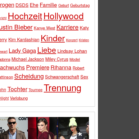
rogen
Familie
Ehe
DSDS
Geburtstag
Geburt
Hochzeit
Hollywood
richt
ustin Bieber
Karriere
Katy
Kanye West
Kinder
erry
Kim Kardashian
Konzert
Kristen
Liebe
Lady Gaga
Lindsay Lohan
ewart
Michael Jackson
Miley Cyrus
Model
adonna
Premiere
achwuchs
Rihanna
Robert
Scheidung
Schwangerschaft
Sex
ttinson
Trennung
Tochter
ohn
Tournee
Verlobung
ilight