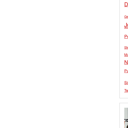
D
Ge
J
P
St
M
N
Pa
S
Tw