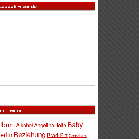
cebook Freunde
m Thema
Baby
lbum
Alkohol
Angelina Jolie
Beziehung
erlin
Brad Pitt
Comeback