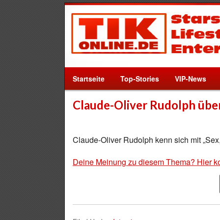
Startseite
Top-Stories
VIP-News
Claude-Oliver Rudolph über
Claude-Oliver Rudolph kenn sich mit „Sex,
Deine Meinung zu diesem Thema? Hier k