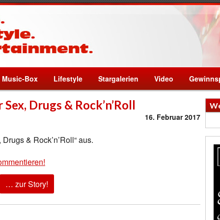
Music-Box
Lifestyle
Stargalerien
Video
Gewinnsp
 Sex, Drugs & Rock’n’Roll
We
16. Februar 2017
 Drugs & Rock’n’Roll“ aus.
ommentieren!
… zur Story!