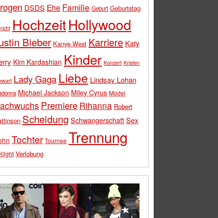
rogen
Familie
Ehe
DSDS
Geburtstag
Geburt
Hochzeit
Hollywood
richt
ustin Bieber
Karriere
Katy
Kanye West
Kinder
erry
Kim Kardashian
Konzert
Kristen
Liebe
Lady Gaga
Lindsay Lohan
ewart
Michael Jackson
Miley Cyrus
Model
adonna
Premiere
achwuchs
Rihanna
Robert
Scheidung
Schwangerschaft
Sex
ttinson
Trennung
Tochter
ohn
Tournee
Verlobung
ilight