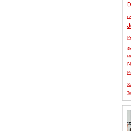
D
Ge
J
P
St
M
N
Pa
S
Tw