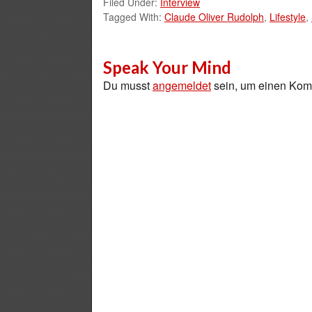
Filed Under:
Interview
Tagged With:
Claude Oliver Rudolph
,
Lifestyle
,
Speak Your Mind
Du musst
angemeldet
sein, um einen Ko