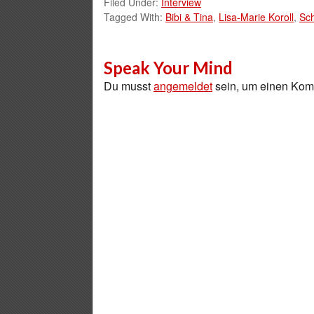
Filed Under:
Interview
Tagged With:
Bibi & Tina
,
Lisa-Marie Koroll
,
Sch
Speak Your Mind
Du musst
angemeldet
sein, um einen Ko