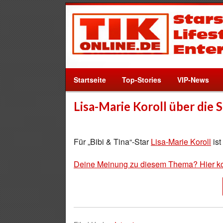
Startseite
Top-Stories
VIP-News
Lisa-Marie Koroll über die 
Für „Bibi & Tina“-Star
Lisa-Marie Koroll
ist
Deine Meinung zu diesem Thema? Hier k