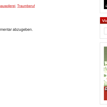
auspilerei
,
Traumberuf
Vi
mmentar abzugeben.