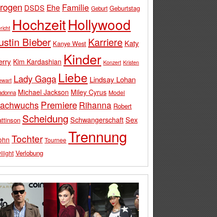
rogen
Familie
Ehe
DSDS
Geburtstag
Geburt
Hochzeit
Hollywood
richt
ustin Bieber
Karriere
Katy
Kanye West
Kinder
erry
Kim Kardashian
Konzert
Kristen
Liebe
Lady Gaga
Lindsay Lohan
ewart
Michael Jackson
Miley Cyrus
Model
adonna
Premiere
achwuchs
Rihanna
Robert
Scheidung
Schwangerschaft
Sex
ttinson
Trennung
Tochter
ohn
Tournee
Verlobung
ilight