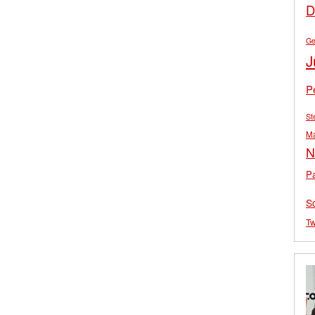
D
Ge
J
P
St
M
N
Pa
S
Tw