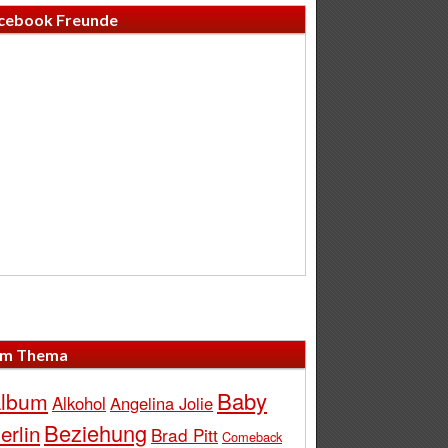
cebook Freunde
m Thema
Baby
lbum
Alkohol
Angelina Jolie
Beziehung
erlin
Brad Pitt
Comeback