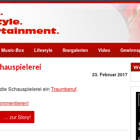
Music-Box
Lifestyle
Stargalerien
Video
Gewinnsp
Shauspielerei
We
23. Februar 2017
 die Schauspielerei ein
Traumberuf
.
ommentieren!
… zur Story!