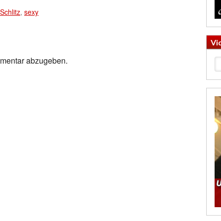
Schlitz
,
sexy
Vi
mmentar abzugeben.