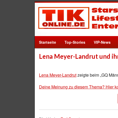
Startseite
Top-Stories
VIP-News
Lena Meyer-Landrut und ih
Lena Meyer-Landrut
zeigte beim „GQ Männ
Deine Meinung zu diesem Thema? Hier k