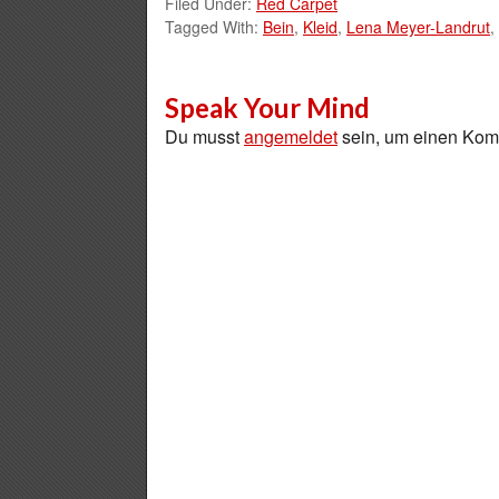
Filed Under:
Red Carpet
Tagged With:
Bein
,
Kleid
,
Lena Meyer-Landrut
,
Speak Your Mind
Du musst
angemeldet
sein, um einen Ko