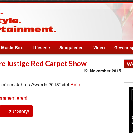
Music-Box
Lifestyle
Stargalerien
Video
Gewinnsp
re lustige Red Carpet Show
We
12. November 2015
er des Jahres Awards 2015“ viel
Bein
.
ommentieren!
… zur Story!