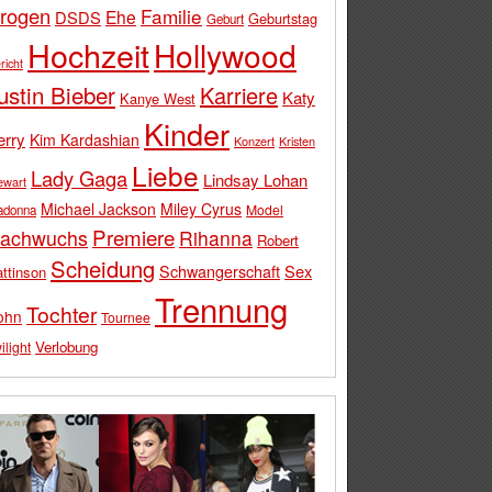
rogen
Familie
Ehe
DSDS
Geburtstag
Geburt
Hochzeit
Hollywood
richt
ustin Bieber
Karriere
Katy
Kanye West
Kinder
erry
Kim Kardashian
Konzert
Kristen
Liebe
Lady Gaga
Lindsay Lohan
ewart
Michael Jackson
Miley Cyrus
Model
adonna
Premiere
achwuchs
Rihanna
Robert
Scheidung
Schwangerschaft
Sex
ttinson
Trennung
Tochter
ohn
Tournee
Verlobung
ilight