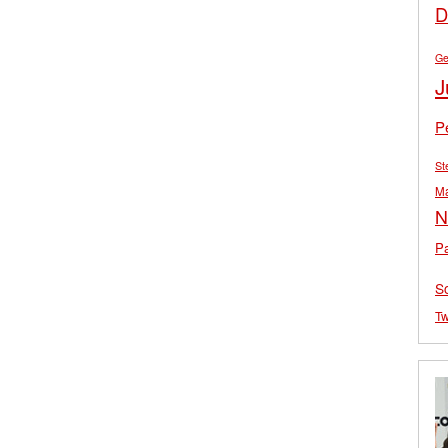
D
Ge
J
P
St
M
N
Pa
S
Tw