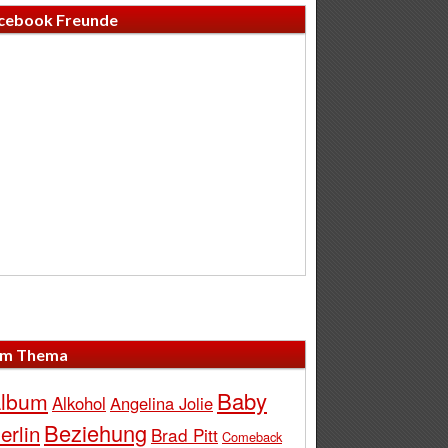
cebook Freunde
m Thema
Baby
lbum
Alkohol
Angelina Jolie
Beziehung
erlin
Brad Pitt
Comeback