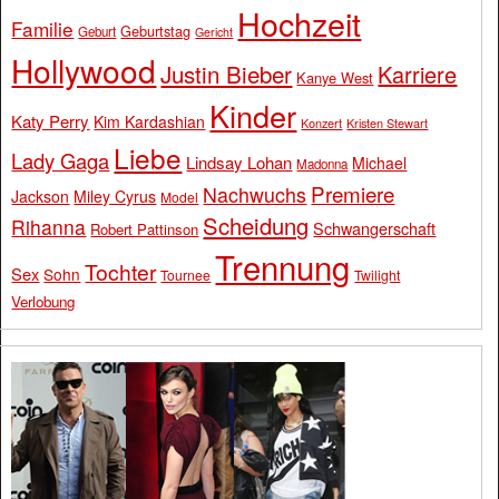
Hochzeit
Familie
Geburtstag
Geburt
Gericht
Hollywood
Justin Bieber
Karriere
Kanye West
Kinder
Katy Perry
Kim Kardashian
Konzert
Kristen Stewart
Liebe
Lady Gaga
Lindsay Lohan
Michael
Madonna
Premiere
Nachwuchs
Jackson
Miley Cyrus
Model
Scheidung
Rihanna
Schwangerschaft
Robert Pattinson
Trennung
Tochter
Sex
Sohn
Tournee
Twilight
Verlobung