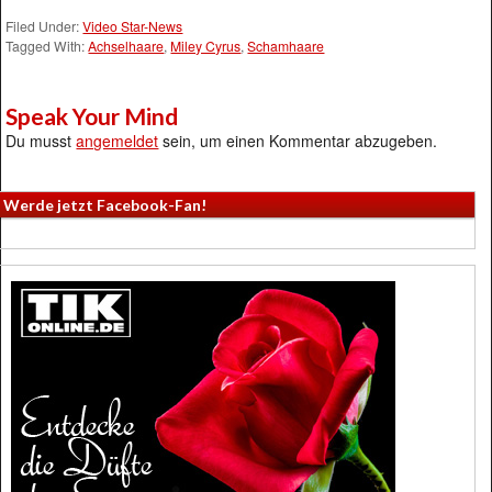
Filed Under:
Video Star-News
Tagged With:
Achselhaare
,
Miley Cyrus
,
Schamhaare
Speak Your Mind
Du musst
angemeldet
sein, um einen Kommentar abzugeben.
Werde jetzt Facebook-Fan!