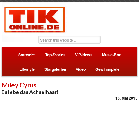
Startseite
Top-Stories
VIP-News
Music-Box
Lifestyle
Stargalerien
Video
Gewinnspiele
Miley Cyrus
Es lebe das Achselhaar!
15. Mai 2015