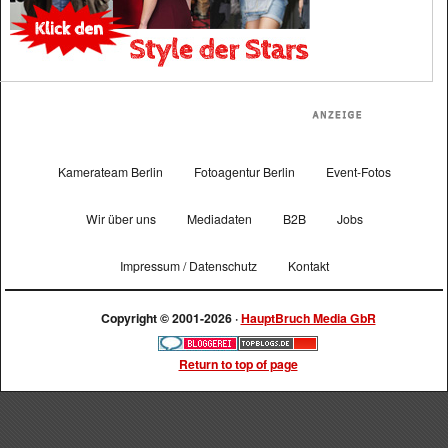
Kamerateam Berlin
Fotoagentur Berlin
Event-Fotos
Wir über uns
Mediadaten
B2B
Jobs
Impressum / Datenschutz
Kontakt
Copyright © 2001-2026 ·
HauptBruch Media GbR
Return to top of page