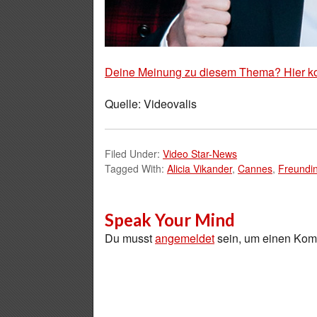
Deine Meinung zu diesem Thema? Hier k
Quelle: Videovalis
Filed Under:
Video Star-News
Tagged With:
Alicia Vikander
,
Cannes
,
Freundi
Speak Your Mind
Du musst
angemeldet
sein, um einen Ko