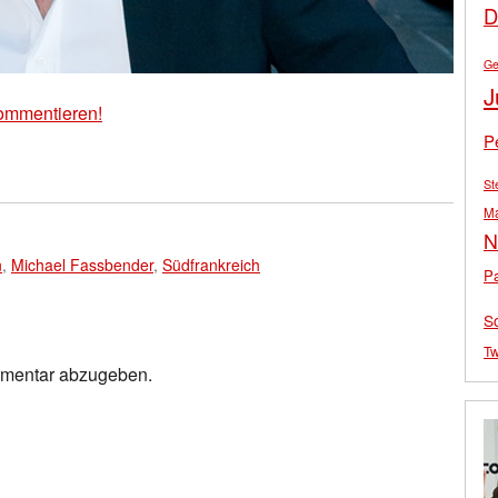
D
Ge
J
ommentieren!
P
St
M
N
n
,
Michael Fassbender
,
Südfrankreich
Pa
S
Tw
mmentar abzugeben.