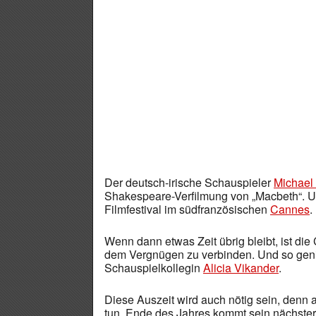
Der deutsch-irische Schauspieler
Michael
Shakespeare-Verfilmung von „Macbeth“. Um
Filmfestival im südfranzösischen
Cannes
.
Wenn dann etwas Zeit übrig bleibt, ist die 
dem Vergnügen zu verbinden. Und so geni
Schauspielkollegin
Alicia Vikander
.
Diese Auszeit wird auch nötig sein, denn a
tun. Ende des Jahres kommt sein nächster