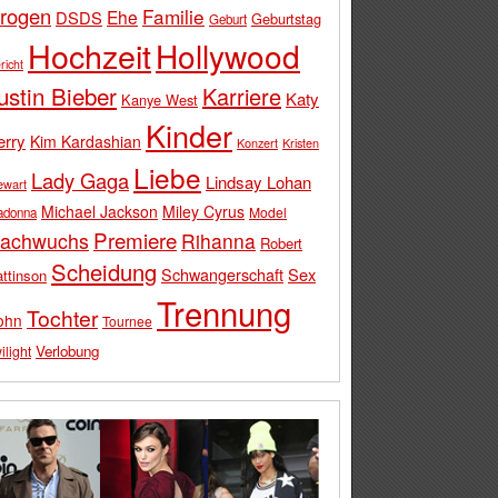
rogen
Familie
Ehe
DSDS
Geburtstag
Geburt
Hochzeit
Hollywood
richt
ustin Bieber
Karriere
Katy
Kanye West
Kinder
erry
Kim Kardashian
Konzert
Kristen
Liebe
Lady Gaga
Lindsay Lohan
ewart
Michael Jackson
Miley Cyrus
Model
adonna
Premiere
achwuchs
Rihanna
Robert
Scheidung
Schwangerschaft
Sex
ttinson
Trennung
Tochter
ohn
Tournee
Verlobung
ilight