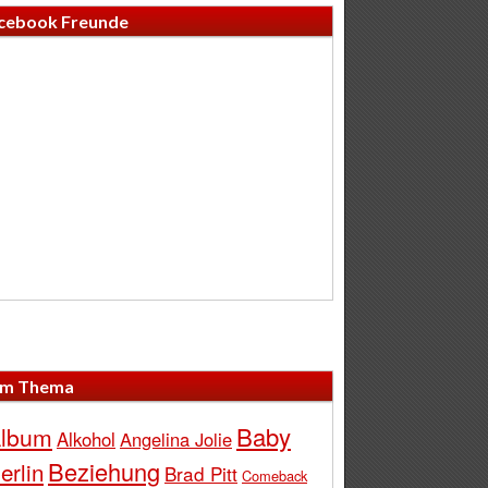
cebook Freunde
m Thema
Baby
lbum
Alkohol
Angelina Jolie
Beziehung
erlin
Brad Pitt
Comeback