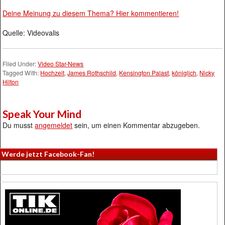
Deine Meinung zu diesem Thema? Hier kommentieren!
Quelle: Videovalis
Filed Under:
Video Star-News
Tagged With:
Hochzeit
,
James Rothschild
,
Kensington Palast
,
königlich
,
Nicky
Hilton
Speak Your Mind
Du musst
angemeldet
sein, um einen Kommentar abzugeben.
Werde jetzt Facebook-Fan!