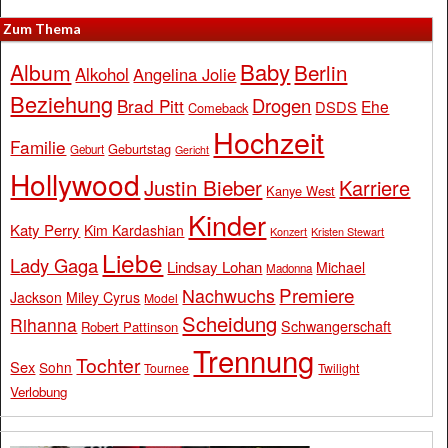
Zum Thema
Baby
Album
Berlin
Alkohol
Angelina Jolie
Beziehung
Drogen
Brad Pitt
Ehe
DSDS
Comeback
Hochzeit
Familie
Geburtstag
Geburt
Gericht
Hollywood
Justin Bieber
Karriere
Kanye West
Kinder
Katy Perry
Kim Kardashian
Konzert
Kristen Stewart
Liebe
Lady Gaga
Lindsay Lohan
Michael
Madonna
Premiere
Nachwuchs
Jackson
Miley Cyrus
Model
Scheidung
Rihanna
Schwangerschaft
Robert Pattinson
Trennung
Tochter
Sex
Sohn
Tournee
Twilight
Verlobung