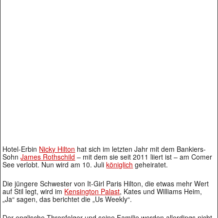
Hotel-Erbin
Nicky Hilton
hat sich im letzten Jahr mit dem Bankiers-
Sohn
James Rothschild
– mit dem sie seit 2011 liiert ist – am Comer
See verlobt. Nun wird am 10. Juli
königlich
geheiratet.
Die jüngere Schwester von It-Girl Paris Hilton, die etwas mehr Wert
auf Stil legt, wird im
Kensington Palast
, Kates und Williams Heim,
„Ja“ sagen, das berichtet die „Us Weekly“.
Der englische Thronfolger und seine Familie werden allerdings nicht