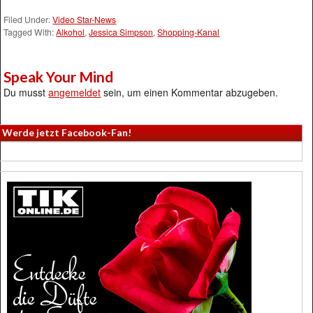
Filed Under:
Video Star-News
Tagged With:
Alkohol
,
Jessica Simpson
,
Shopping-Kanal
Speak Your Mind
Du musst
angemeldet
sein, um einen Kommentar abzugeben.
Werde jetzt Facebook-Fan!