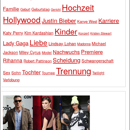
Hochzeit
Familie
Geburtstag
Geburt
Gericht
Hollywood
Justin Bieber
Karriere
Kanye West
Kinder
Katy Perry
Kim Kardashian
Konzert
Kristen Stewart
Liebe
Lady Gaga
Lindsay Lohan
Michael
Madonna
Premiere
Nachwuchs
Jackson
Miley Cyrus
Model
Scheidung
Rihanna
Schwangerschaft
Robert Pattinson
Trennung
Tochter
Sex
Sohn
Tournee
Twilight
Verlobung