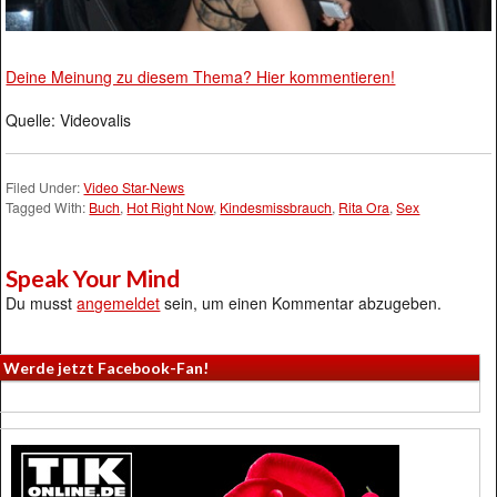
Deine Meinung zu diesem Thema? Hier kommentieren!
Quelle: Videovalis
Filed Under:
Video Star-News
Tagged With:
Buch
,
Hot Right Now
,
Kindesmissbrauch
,
Rita Ora
,
Sex
Speak Your Mind
Du musst
angemeldet
sein, um einen Kommentar abzugeben.
Werde jetzt Facebook-Fan!