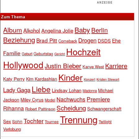
Zum Thema
Baby
Album
Berlin
Alkohol
Angelina Jolie
Beziehung
Drogen
Brad Pitt
Ehe
DSDS
Comeback
Hochzeit
Familie
Geburtstag
Geburt
Gericht
Hollywood
Justin Bieber
Karriere
Kanye West
Kinder
Katy Perry
Kim Kardashian
Konzert
Kristen Stewart
Liebe
Lady Gaga
Lindsay Lohan
Michael
Madonna
Premiere
Nachwuchs
Jackson
Miley Cyrus
Model
Scheidung
Rihanna
Schwangerschaft
Robert Pattinson
Trennung
Tochter
Sex
Sohn
Tournee
Twilight
Verlobung