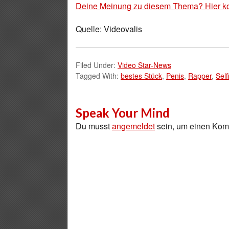
Deine Meinung zu diesem Thema? Hier k
Quelle: Videovalis
Filed Under:
Video Star-News
Tagged With:
bestes Stück
,
Penis
,
Rapper
,
Self
Speak Your Mind
Du musst
angemeldet
sein, um einen Ko