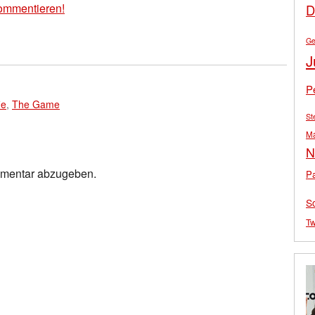
ommentieren!
D
Ge
J
P
ie
,
The Game
St
M
N
mmentar abzugeben.
Pa
S
Tw