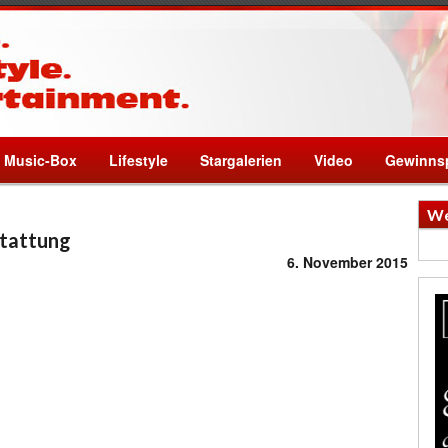
Music-Box
Lifestyle
Stargalerien
Video
Gewinnsp
We
stattung
6. November 2015