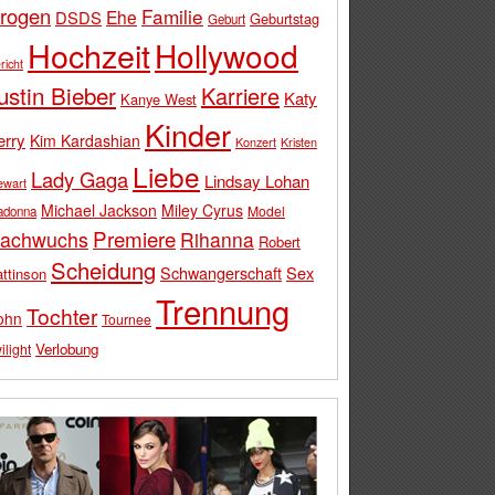
rogen
Familie
Ehe
DSDS
Geburtstag
Geburt
Hochzeit
Hollywood
richt
ustin Bieber
Karriere
Katy
Kanye West
Kinder
erry
Kim Kardashian
Konzert
Kristen
Liebe
Lady Gaga
Lindsay Lohan
ewart
Michael Jackson
Miley Cyrus
Model
adonna
Premiere
achwuchs
Rihanna
Robert
Scheidung
Schwangerschaft
Sex
ttinson
Trennung
Tochter
ohn
Tournee
Verlobung
ilight