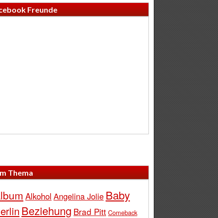
cebook Freunde
m Thema
Baby
lbum
Alkohol
Angelina Jolie
Beziehung
erlin
Brad Pitt
Comeback