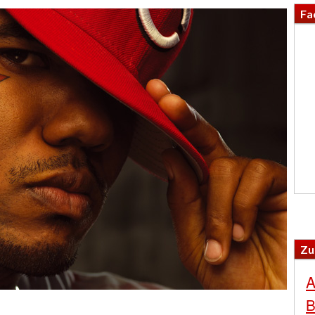
Fa
Zu
A
B