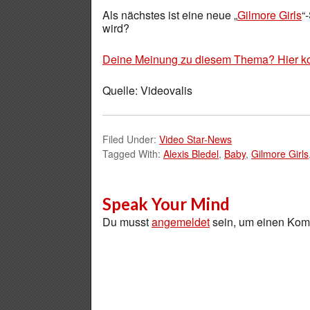
Als nächstes ist eine neue „
Gilmore Girls
“
wird?
Deine Meinung zu diesem Thema? Hier k
Quelle: Videovalis
Filed Under:
Video Star-News
Tagged With:
Alexis Bledel
,
Baby
,
Gilmore Girls
Speak Your Mind
Du musst
angemeldet
sein, um einen Ko