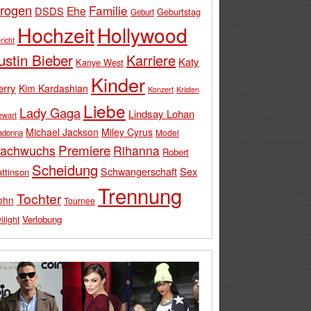
rogen
Familie
Ehe
DSDS
Geburtstag
Geburt
Hochzeit
Hollywood
richt
ustin Bieber
Karriere
Katy
Kanye West
Kinder
erry
Kim Kardashian
Konzert
Kristen
Liebe
Lady Gaga
Lindsay Lohan
ewart
Michael Jackson
Miley Cyrus
Model
adonna
Premiere
achwuchs
Rihanna
Robert
Scheidung
Schwangerschaft
Sex
ttinson
Trennung
Tochter
ohn
Tournee
Verlobung
ilight