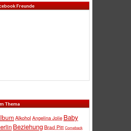
cebook Freunde
m Thema
Baby
lbum
Alkohol
Angelina Jolie
Beziehung
erlin
Brad Pitt
Comeback