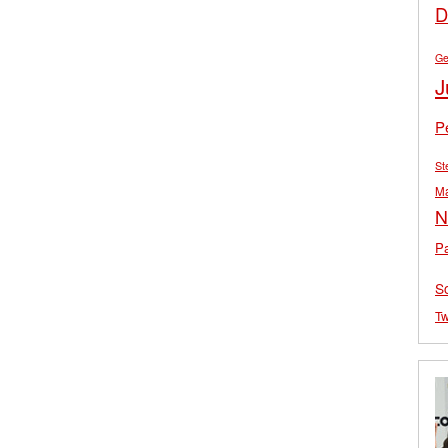
D
Ge
J
P
St
M
N
Pa
S
Tw