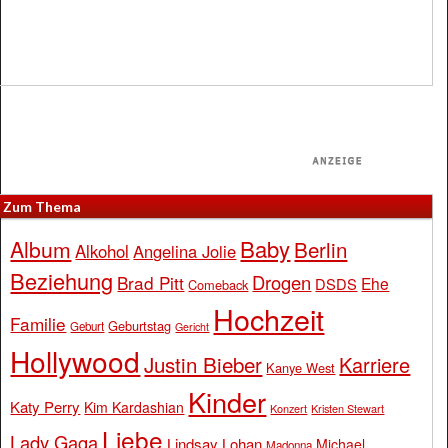
Zum Thema
Baby
Album
Berlin
Alkohol
Angelina Jolie
Beziehung
Drogen
Brad Pitt
Ehe
DSDS
Comeback
Hochzeit
Familie
Geburtstag
Geburt
Gericht
Hollywood
Justin Bieber
Karriere
Kanye West
Kinder
Katy Perry
Kim Kardashian
Konzert
Kristen Stewart
Liebe
Lady Gaga
Lindsay Lohan
Michael
Madonna