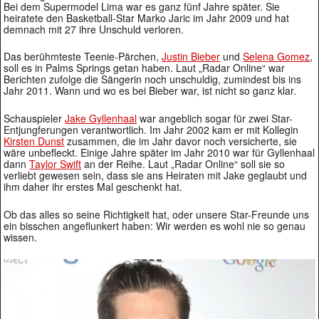
Bei dem Supermodel Lima war es ganz fünf Jahre später. Sie
heiratete den Basketball-Star Marko Jaric im Jahr 2009 und hat
demnach mit 27 ihre Unschuld verloren.
Das berühmteste Teenie-Pärchen,
Justin Bieber
und
Selena Gomez
,
soll es in Palms Springs getan haben. Laut „Radar Online“ war
Berichten zufolge die Sängerin noch unschuldig, zumindest bis ins
Jahr 2011. Wann und wo es bei Bieber war, ist nicht so ganz klar.
Schauspieler
Jake Gyllenhaal
war angeblich sogar für zwei Star-
Entjungferungen verantwortlich. Im Jahr 2002 kam er mit Kollegin
Kirsten Dunst
zusammen, die im Jahr davor noch versicherte, sie
wäre unbefleckt. Einige Jahre später im Jahr 2010 war für Gyllenhaal
dann
Taylor Swift
an der Reihe. Laut „Radar Online“ soll sie so
verliebt gewesen sein, dass sie ans Heiraten mit Jake geglaubt und
ihm daher ihr erstes Mal geschenkt hat.
Ob das alles so seine Richtigkeit hat, oder unsere Star-Freunde uns
ein bisschen angeflunkert haben: Wir werden es wohl nie so genau
wissen.