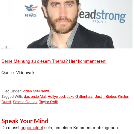
Deine Meinung zu diesem Thema? Hier kommentieren!
Quelle: Videovalis
Filed Under:
Video Star-News
Tagged With:
das erste Mal
,
Hollywood
,
Jake Gyllenhaal
,
Justin Bieber
,
Kirsten
Dunst
,
Selena Gomez
,
Taylor Swift
Speak Your Mind
Du musst
angemeldet
sein, um einen Kommentar abzugeben.