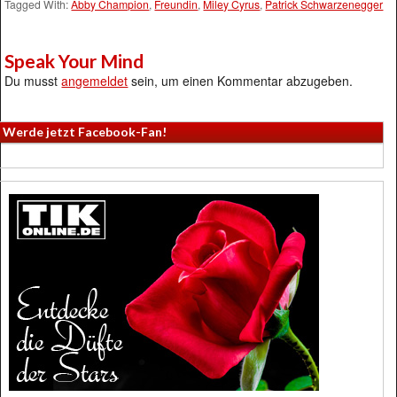
Tagged With:
Abby Champion
,
Freundin
,
Miley Cyrus
,
Patrick Schwarzenegger
Speak Your Mind
Du musst
angemeldet
sein, um einen Kommentar abzugeben.
Werde jetzt Facebook-Fan!