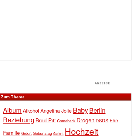
Zum Thema
Baby
Album
Berlin
Alkohol
Angelina Jolie
Beziehung
Drogen
Brad Pitt
Ehe
DSDS
Comeback
Hochzeit
Familie
Geburtstag
Geburt
Gericht