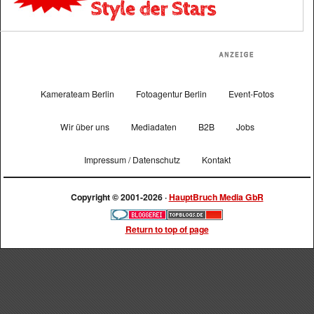
Kamerateam Berlin
Fotoagentur Berlin
Event-Fotos
Wir über uns
Mediadaten
B2B
Jobs
Impressum / Datenschutz
Kontakt
Copyright © 2001-2026 ·
HauptBruch Media GbR
Return to top of page