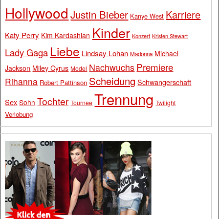
Hollywood
Justin Bieber
Karriere
Kanye West
Kinder
Katy Perry
Kim Kardashian
Konzert
Kristen Stewart
Liebe
Lady Gaga
Lindsay Lohan
Michael
Madonna
Premiere
Nachwuchs
Jackson
Miley Cyrus
Model
Scheidung
Rihanna
Schwangerschaft
Robert Pattinson
Trennung
Tochter
Sex
Sohn
Tournee
Twilight
Verlobung