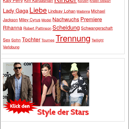
Katy Perry
Kim Kardashian
Konzert
Kristen Stewart
Liebe
Lady Gaga
Lindsay Lohan
Michael
Madonna
Premiere
Nachwuchs
Jackson
Miley Cyrus
Model
Scheidung
Rihanna
Schwangerschaft
Robert Pattinson
Trennung
Tochter
Sex
Sohn
Tournee
Twilight
Verlobung