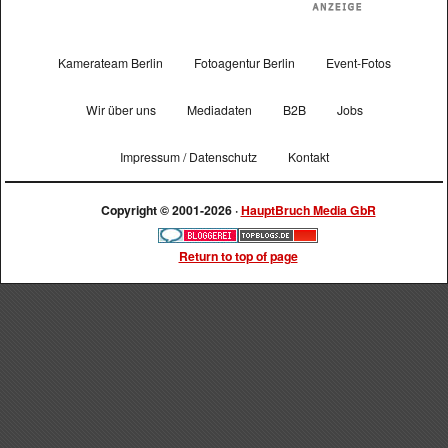
Kamerateam Berlin
Fotoagentur Berlin
Event-Fotos
Wir über uns
Mediadaten
B2B
Jobs
Impressum / Datenschutz
Kontakt
Copyright © 2001-2026 ·
HauptBruch Media GbR
Return to top of page