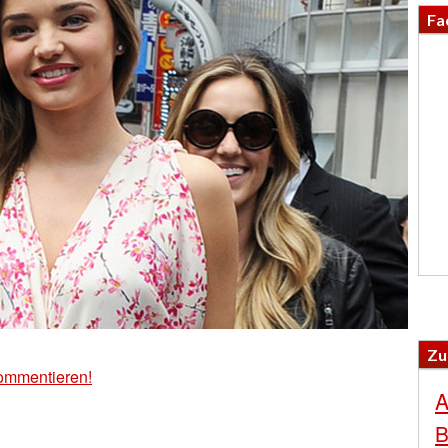
Fa
Zu
ommentieren!
A
B