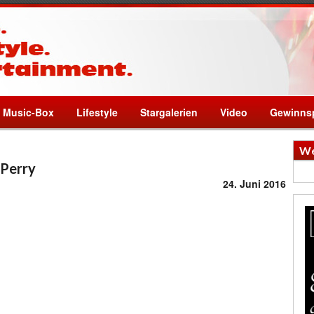
Music-Box
Lifestyle
Stargalerien
Video
Gewinnsp
We
 Perry
24. Juni 2016