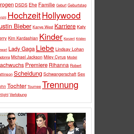
rogen
Familie
Ehe
DSDS
Geburtstag
Geburt
Hochzeit
Hollywood
richt
ustin Bieber
Karriere
Katy
Kanye West
Kinder
erry
Kim Kardashian
Konzert
Kristen
Liebe
Lady Gaga
Lindsay Lohan
ewart
Michael Jackson
Miley Cyrus
Model
adonna
Premiere
achwuchs
Rihanna
Robert
Scheidung
Schwangerschaft
Sex
ttinson
Trennung
Tochter
ohn
Tournee
Verlobung
ilight