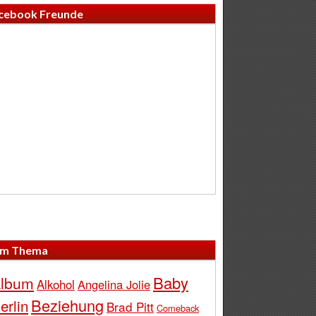
cebook Freunde
m Thema
Baby
lbum
Alkohol
Angelina Jolie
Beziehung
erlin
Brad Pitt
Comeback