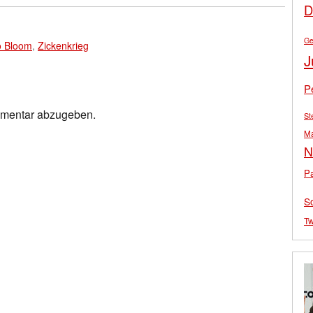
D
Ge
o Bloom
,
Zickenkrieg
J
P
mmentar abzugeben.
St
M
N
Pa
S
Tw