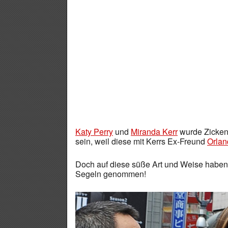
Katy Perry
und
Miranda Kerr
wurde Zickent
sein, weil diese mit Kerrs Ex-Freund
Orla
Doch auf diese süße Art und Weise habe
Segeln genommen!