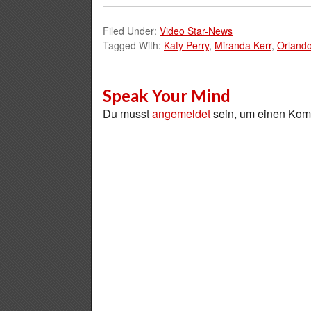
Filed Under:
Video Star-News
Tagged With:
Katy Perry
,
Miranda Kerr
,
Orland
Speak Your Mind
Du musst
angemeldet
sein, um einen Ko