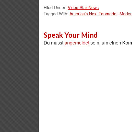
Filed Under:
Video Star-News
Tagged With:
America's Next Topmodel
,
Moder
Speak Your Mind
Du musst
angemeldet
sein, um einen Ko