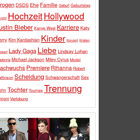
rogen
Familie
Ehe
DSDS
Geburtstag
Geburt
Hochzeit
Hollywood
richt
ustin Bieber
Karriere
Katy
Kanye West
Kinder
erry
Kim Kardashian
Konzert
Kristen
Liebe
Lady Gaga
Lindsay Lohan
ewart
Michael Jackson
Miley Cyrus
Model
adonna
Premiere
achwuchs
Rihanna
Robert
Scheidung
Schwangerschaft
Sex
ttinson
Trennung
Tochter
ohn
Tournee
Verlobung
ilight