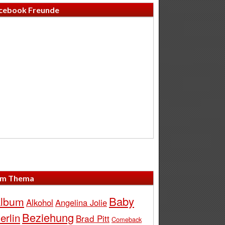
cebook Freunde
m Thema
Baby
lbum
Alkohol
Angelina Jolie
Beziehung
erlin
Brad Pitt
Comeback