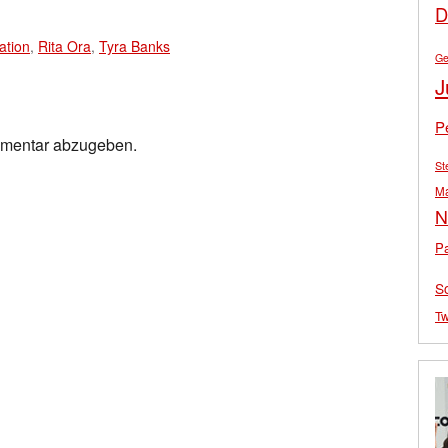
D
ation
,
Rita Ora
,
Tyra Banks
Ge
J
P
mmentar abzugeben.
St
M
N
Pa
S
Tw