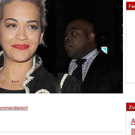
Fa
Zu
ommentieren!
A
B