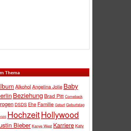
m Thema
Baby
lbum
Alkohol
Angelina Jolie
Beziehung
erlin
Brad Pitt
Comeback
rogen
Familie
Ehe
DSDS
Geburtstag
Geburt
Hochzeit
Hollywood
richt
ustin Bieber
Karriere
Katy
Kanye West