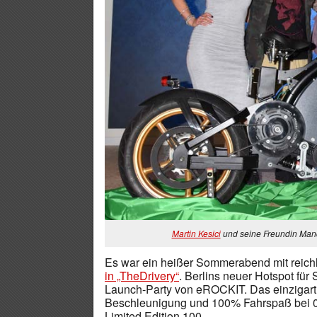
Martin Kesici
und seine Freundin Ma
Es war ein heißer Sommerabend mit reichli
in „TheDrivery“
. Berlins neuer Hotspot für
Launch-Party von eROCKIT. Das einzigartig
Beschleunigung und 100% Fahrspaß bei 0%
Limited Edition 100.