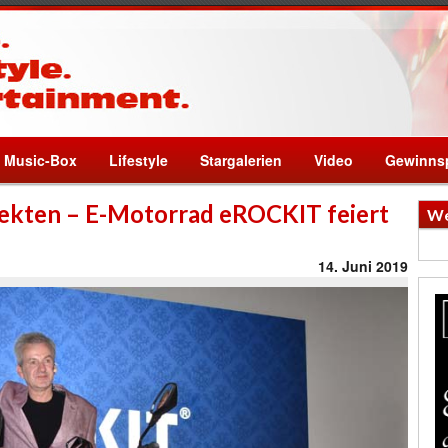
Music-Box
Lifestyle
Stargalerien
Video
Gewinnsp
sekten – E-Motorrad eROCKIT feiert
We
14. Juni 2019