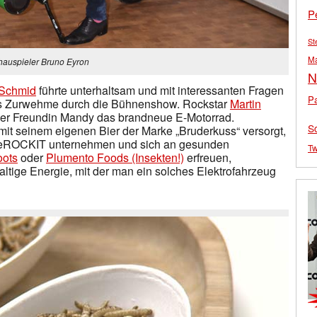
P
St
M
hauspieler Bruno Eyron
N
 Schmid
führte unterhaltsam und mit interessanten Fragen
Pa
s Zurwehme durch die Bühnenshow. Rockstar
Martin
einer Freundin Mandy das brandneue E-Motorrad.
S
mit seinem eigenen Bier der Marke „Bruderkuss“ versorgt,
m eROCKIT unternehmen und sich an gesunden
Tw
oots
oder
Plumento Foods (Insekten!)
erfreuen,
altige Energie, mit der man ein solches Elektrofahrzeug