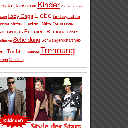
Kinder
erry
Kim Kardashian
Konzert
Kristen
Liebe
Lady Gaga
Lindsay Lohan
ewart
Michael Jackson
Miley Cyrus
Model
adonna
Premiere
achwuchs
Rihanna
Robert
Scheidung
Schwangerschaft
Sex
ttinson
Trennung
Tochter
ohn
Tournee
Verlobung
ilight