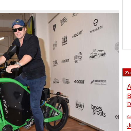
Zu
A
B
D
Ge
J