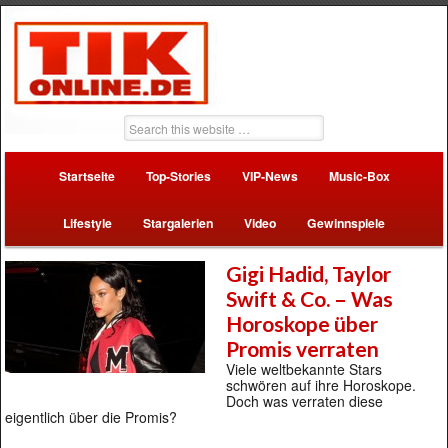
Startseite
Top-Stories
VIP-News
Music-Box
Lifestyle
Stargalerien
Video
Gewinnspiele
Gigi Hadid, Taylor
Swift & Co. – Was
Horoskope über
Promis verraten
Viele weltbekannte Stars
schwören auf ihre Horoskope.
Doch was verraten diese
eigentlich über die Promis?