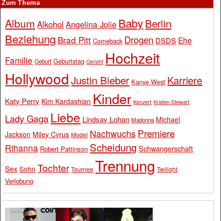
Zum Thema
Baby
Album
Berlin
Alkohol
Angelina Jolie
Beziehung
Drogen
Brad Pitt
Ehe
DSDS
Comeback
Hochzeit
Familie
Geburtstag
Geburt
Gericht
Hollywood
Justin Bieber
Karriere
Kanye West
Kinder
Katy Perry
Kim Kardashian
Konzert
Kristen Stewart
Liebe
Lady Gaga
Lindsay Lohan
Michael
Madonna
Premiere
Nachwuchs
Jackson
Miley Cyrus
Model
Scheidung
Rihanna
Schwangerschaft
Robert Pattinson
Trennung
Tochter
Sex
Sohn
Tournee
Twilight
Verlobung