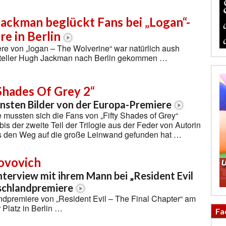
ackman beglückt Fans bei „Logan“-
re in Berlin
re von „logan – The Wolverine“ war natürlich aush
teller Hugh Jackman nach Berlin gekommen …
 Shades Of Grey 2“
nsten Bilder von der Europa-Premiere
 mussten sich die Fans von „Fifty Shades of Grey“
bis der zweite Teil der Trilogie aus der Feder von Autorin
s den Weg auf die große Leinwand gefunden hat …
Jovovich
nterview mit ihrem Mann bei „Resident Evil
schlandpremiere
dpremiere von „Resident Evil – The Final Chapter“ am
Platz in Berlin …
Fa