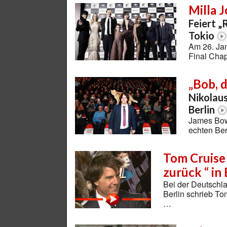
Milla 
Feiert „
Tokio
Am 26. Jan
Final Chap
„Bob, 
Nikolaus
Berlin
James Bowe
echten Be
Tom Cruise 
zurück “ in 
Bei der Deutschl
Berlin schrieb To
…