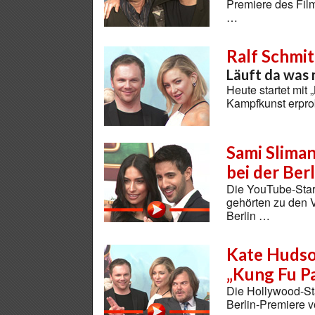
Premiere des Film
…
Ralf Schmit
Läuft da was
Heute startet mit
Kampfkunst erpro
Sami Sliman
bei der Ber
Die YouTube-Star
gehörten zu den 
Berlin …
Kate Hudson
„Kung Fu Pa
Die Hollywood-St
Berlin-Premiere 