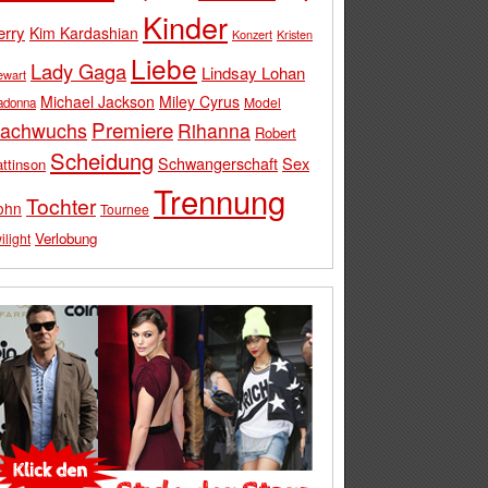
Kinder
erry
Kim Kardashian
Konzert
Kristen
Liebe
Lady Gaga
Lindsay Lohan
ewart
Michael Jackson
Miley Cyrus
Model
adonna
Premiere
achwuchs
Rihanna
Robert
Scheidung
Schwangerschaft
Sex
ttinson
Trennung
Tochter
ohn
Tournee
Verlobung
ilight