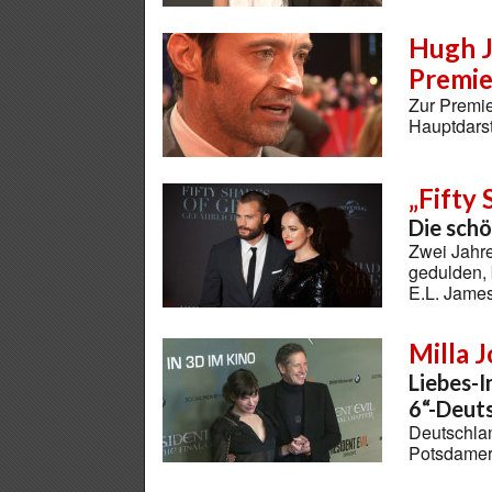
Hugh J
Premie
Zur Premie
Hauptdars
„Fifty
Die schö
Zwei Jahre
gedulden, 
E.L. Jame
Milla 
Liebes-I
6“-Deut
Deutschlan
Potsdamer 