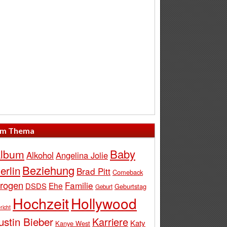
m Thema
Baby
lbum
Alkohol
Angelina Jolie
Beziehung
erlin
Brad Pitt
Comeback
rogen
Familie
Ehe
DSDS
Geburtstag
Geburt
Hochzeit
Hollywood
richt
ustin Bieber
Karriere
Katy
Kanye West