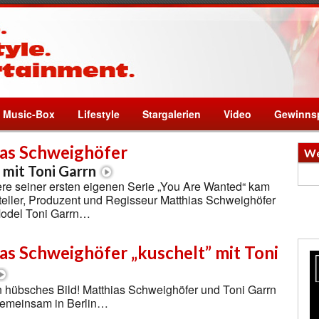
Music-Box
Lifestyle
Stargalerien
Video
Gewinnsp
as Schweighöfer
We
 mit Toni Garrn
re seiner ersten eigenen Serie „You Are Wanted“ kam
eller, Produzent und Regisseur Matthias Schweighöfer
Model Toni Garrn…
as Schweighöfer „kuschelt” mit Toni
n hübsches Bild! Matthias Schweighöfer und Toni Garrn
gemeinsam in Berlin…