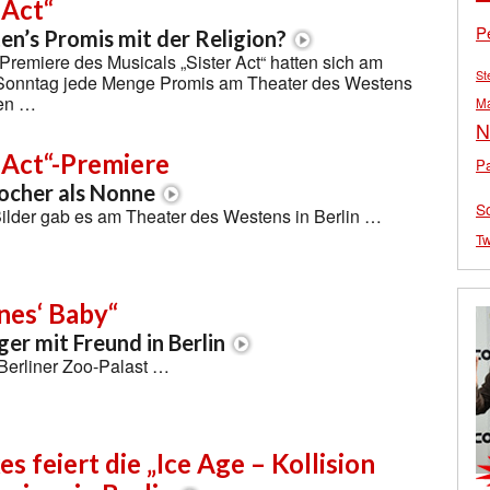
 Act“
P
en’s Promis mit der Religion?
-Premiere des Musicals „Sister Act“ hatten sich am
St
 Sonntag jede Menge Promis am Theater des Westens
en …
M
N
r Act“-Premiere
Pa
ocher als Nonne
S
Bilder gab es am Theater des Westens in Berlin …
Tw
nes‘ Baby“
er mit Freund in Berlin
erliner Zoo-Palast …
s feiert die „Ice Age – Kollision