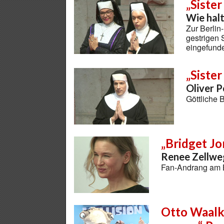
„Sister
Wie halt
Zur Berlin
gestrigen
eingefund
„Siste
Oliver P
Göttliche 
„Bridget Jo
Renee Zellweg
Fan-Andrang am B
Otto Waalke