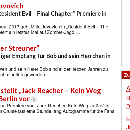
Jovovich
Resident Evil – Final Chapter“-Premiere in
uar 2017 geht Milla Jovovich in „Resident Evil – The
ter“ ein letztes Mal auf Zombie-Jagd …
der Streuner“
iger Empfang für Bob und sein Herrchen in
n und sein Kater Bob sind in den letzten Jahren zu
rühmtheiten geworden …
Zu
A
stellt „Jack Reacher – Kein Weg
B
Berlin vor
D
and-Premiere von „Jack Reacher: Kein Weg zurück“ in
m Cruise fast eine Stunde lang Autogramme für die Fans
Ge
J