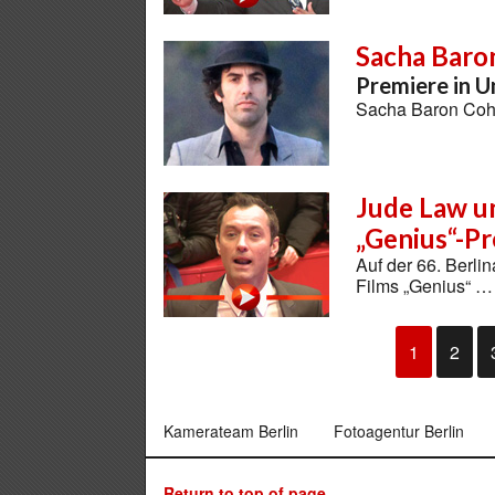
Sacha Baro
Premiere in 
Sacha Baron Cohe
Jude Law un
„Genius“-P
Auf der 66. Berlin
Films „Genius“ …
1
2
Kamerateam Berlin
Fotoagentur Berlin
Return to top of page