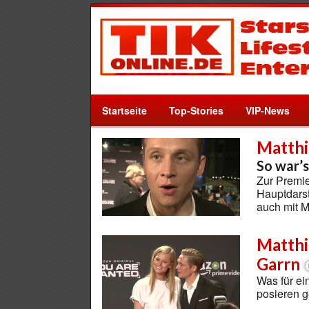
Startseite
Top-Stories
VIP-News
Matthi
So war’s
Zur Premie
Hauptdarst
auch mit 
Matthi
Garrn
Was für ei
posieren 