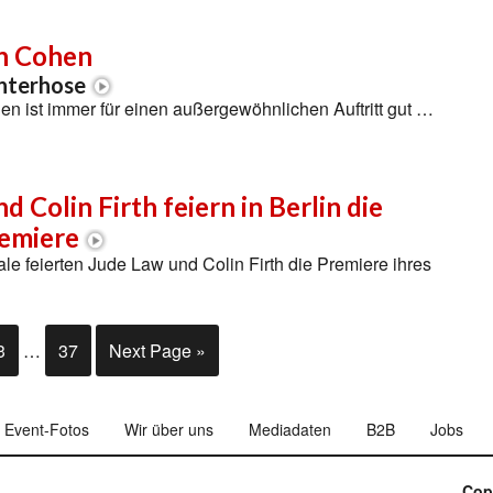
n Cohen
Unterhose
n ist immer für einen außergewöhnlichen Auftritt gut …
d Colin Firth feiern in Berlin die
remiere
ale feierten Jude Law und Colin Firth die Premiere ihres
3
…
37
Next Page »
Event-Fotos
Wir über uns
Mediadaten
B2B
Jobs
Cop