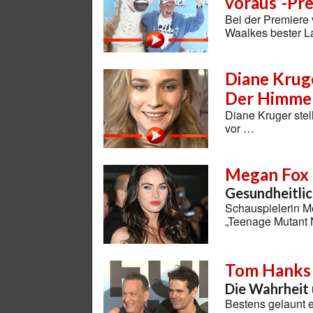
voraus“-Pre
Bei der Premiere v
Waalkes bester 
Diane Kruge
Der Himmel 
Diane Kruger stel
vor …
Megan Fox
Gesundheitli
Schauspielerin M
„Teenage Mutant N
Tom Hanks
Die Wahrheit 
Bestens gelaunt 