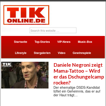
Startseite
Top-Stories
VIP-News
Music-Box
Lifestyle
Stargalerien
Video
Gewinnspiele
Daniele Negroni zeigt
Mama-Tattoo – Wird
er das Dschungelcamp
rocken?
Der ehemalige DSDS-Kandidat
lüftet ein Geheimnis, das er auf
der Haut trägt…