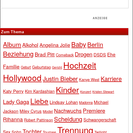
Zum Thema
Baby
Album
Berlin
Alkohol
Angelina Jolie
Beziehung
Drogen
Brad Pitt
Ehe
DSDS
Comeback
Hochzeit
Familie
Geburtstag
Geburt
Gericht
Hollywood
Justin Bieber
Karriere
Kanye West
Kinder
Katy Perry
Kim Kardashian
Konzert
Kristen Stewart
Liebe
Lady Gaga
Lindsay Lohan
Michael
Madonna
Premiere
Nachwuchs
Jackson
Miley Cyrus
Model
Scheidung
Rihanna
Schwangerschaft
Robert Pattinson
Trennung
Tochter
Sex
Sohn
Tournee
Twilight