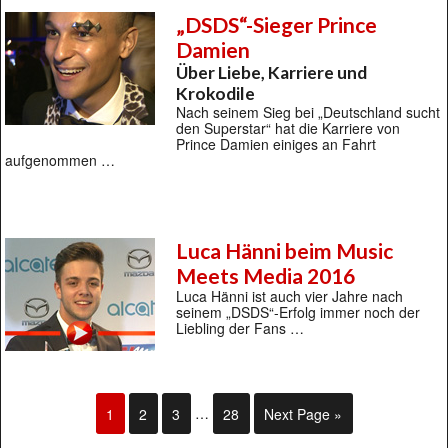
„DSDS“-Sieger Prince
Damien
Über Liebe, Karriere und
Krokodile
Nach seinem Sieg bei „Deutschland sucht
den Superstar“ hat die Karriere von
Prince Damien einiges an Fahrt
aufgenommen …
Luca Hänni beim Music
Meets Media 2016
Luca Hänni ist auch vier Jahre nach
seinem „DSDS“-Erfolg immer noch der
Liebling der Fans …
1
2
3
…
28
Next Page »