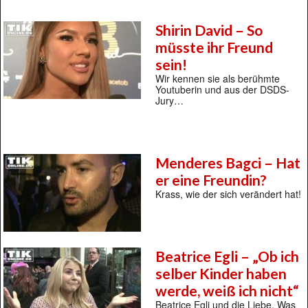
Shirin David – So
müsste ihr Freund
sein!
Wir kennen sie als berühmte
Youtuberin und aus der DSDS-
Jury…
Menderes Bagci – Hat
er eine Freundin?
Krass, wie der sich verändert hat!
Beatrice Egli – „Ob ich
selber Kinder haben
werde, weiß ich nicht“
Beatrice Egli und die Liebe. Was