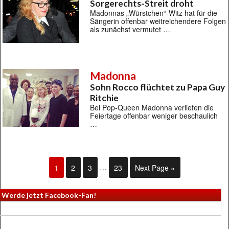
Sorgerechts-Streit droht
Madonnas „Würstchen“-Witz hat für die
Sängerin offenbar weitreichendere Folgen
als zunächst vermutet …
Madonna
Sohn Rocco flüchtet zu Papa Guy
Ritchie
Bei Pop-Queen Madonna verliefen die
Feiertage offenbar weniger beschaulich
…
1
2
3
…
23
Next Page »
Werde jetzt Facebook-Fan!