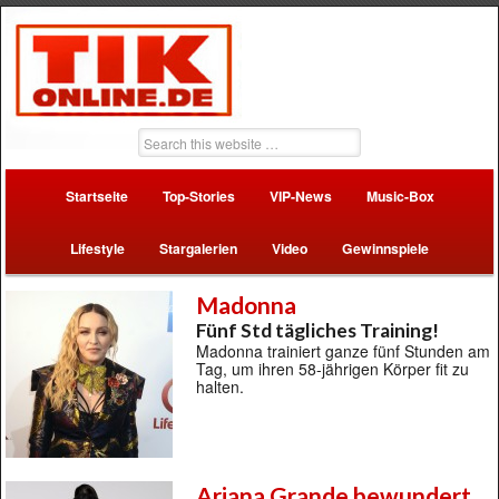
Startseite
Top-Stories
VIP-News
Music-Box
Lifestyle
Stargalerien
Video
Gewinnspiele
Madonna
Fünf Std tägliches Training!
Madonna trainiert ganze fünf Stunden am
Tag, um ihren 58-jährigen Körper fit zu
halten.
Ariana Grande bewundert