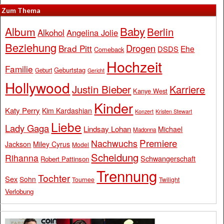
Zum Thema
Baby
Album
Berlin
Alkohol
Angelina Jolie
Beziehung
Drogen
Brad Pitt
Ehe
DSDS
Comeback
Hochzeit
Familie
Geburtstag
Geburt
Gericht
Hollywood
Justin Bieber
Karriere
Kanye West
Kinder
Katy Perry
Kim Kardashian
Konzert
Kristen Stewart
Liebe
Lady Gaga
Lindsay Lohan
Michael
Madonna
Premiere
Nachwuchs
Jackson
Miley Cyrus
Model
Scheidung
Rihanna
Schwangerschaft
Robert Pattinson
Trennung
Tochter
Sex
Sohn
Tournee
Twilight
Verlobung