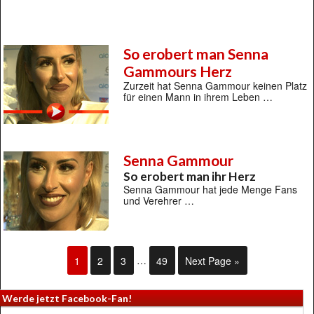
So erobert man Senna
Gammours Herz
Zurzeit hat Senna Gammour keinen Platz
für einen Mann in ihrem Leben …
Senna Gammour
So erobert man ihr Herz
Senna Gammour hat jede Menge Fans
und Verehrer …
1
2
3
…
49
Next Page »
Werde jetzt Facebook-Fan!