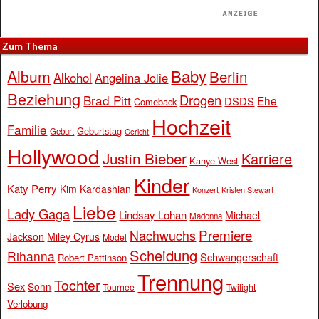
Zum Thema
Baby
Album
Berlin
Alkohol
Angelina Jolie
Beziehung
Drogen
Brad Pitt
Ehe
DSDS
Comeback
Hochzeit
Familie
Geburtstag
Geburt
Gericht
Hollywood
Justin Bieber
Karriere
Kanye West
Kinder
Katy Perry
Kim Kardashian
Konzert
Kristen Stewart
Liebe
Lady Gaga
Lindsay Lohan
Michael
Madonna
Premiere
Nachwuchs
Jackson
Miley Cyrus
Model
Scheidung
Rihanna
Schwangerschaft
Robert Pattinson
Trennung
Tochter
Sex
Sohn
Tournee
Twilight
Verlobung