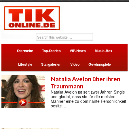
Startseite
Top-Stories
VIP-News
Music-Box
Lifestyle
Stargalerien
Video
Gewinnspiele
Natalia Avelon über ihren
Traummann
Natalia Avelon ist seit zwei Jahren Single
und glaubt, dass sie für die meisten
Männer eine zu dominante Persönlichkeit
besitzt …