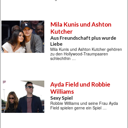
Mila Kunis und Ashton
Kutcher
Aus Freundschaft plus wurde
Liebe
Mila Kunis und Ashton Kutcher gehören
zu den Hollywood-Traumpaaren
schlechthin …
Ayda Field und Robbie
Williams
Sexy Spiel
Robbie Williams und seine Frau Ayda
Field spielen gerne ein Spiel …