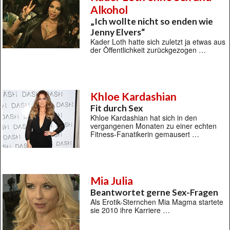
Alkohol
„Ich wollte nicht so enden wie
Jenny Elvers“
Kader Loth hatte sich zuletzt ja etwas aus
der Öffentlichkeit zurückgezogen …
Khloe Kardashian
Fit durch Sex
Khloe Kardashian hat sich in den
vergangenen Monaten zu einer echten
Fitness-Fanatikerin gemausert …
Mia Julia
Beantwortet gerne Sex-Fragen
Als Erotik-Sternchen Mia Magma startete
sie 2010 ihre Karriere …