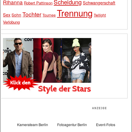
Scheidung
Rihanna
Schwangerschaft
Robert Pattinson
Trennung
Tochter
Sex
Sohn
Tournee
Twilight
Verlobung
Kamerateam Berlin
Fotoagentur Berlin
Event-Fotos