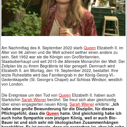
Am Nachmittag des 8. September 2022 starb
Queen
Elizabeth II. im
Alter von 96 Jahren und die Welt scheint seither einen andere zu
sein. Seit 1952 war sie die Königin von Großbritannien,
Staatsoberhaupt und seit 2015 die ältereste Monarchin der Welt. Der
Zeitplan bis zu ihrem Begräbnis ist klar geregelt. Demnach wird
Elizabeth II. am Montag, den 19. September 2022, bestattet. Ihre
letzte Ruhestätte wird das Familiengrab in der König-Georg-VI.-
Gedenkkapelle (St. George‘s Chapel) auf Schloss Windsor, westlich
von London.
Die Ereignisse um den Tod von
Queen
Elizabeth II. haben auch
Starköchin
Sarah Wiener
berührt. Sie freut sich aber gleichzeitig
über einen engagierten neuen König.
Sarah Wiener
erklärte:
„Ich
habe eine große Bewunderung für die Disziplin, für dieses
Pflichtgefühl, dass die
Queen
hatte. Und gleichzeitig habe ich
auch hohe Sympathie vom jetzigen König, weil er auch Bio-
Bauer ist und sich sehr mit ökologischen Zusammenhängen
beschäftigt. Es ist traurig, dass sie gestorben ist, aber ich sehe