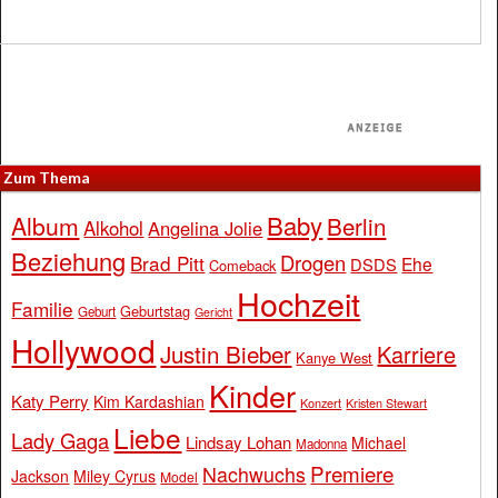
Zum Thema
Baby
Album
Berlin
Alkohol
Angelina Jolie
Beziehung
Drogen
Brad Pitt
Ehe
DSDS
Comeback
Hochzeit
Familie
Geburtstag
Geburt
Gericht
Hollywood
Justin Bieber
Karriere
Kanye West
Kinder
Katy Perry
Kim Kardashian
Konzert
Kristen Stewart
Liebe
Lady Gaga
Lindsay Lohan
Michael
Madonna
Premiere
Nachwuchs
Jackson
Miley Cyrus
Model