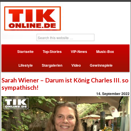
Startseite
Top-Stories
VIP-News
Music-Box
Lifestyle
Stargalerien
Video
Gewinnspiele
Sarah Wiener – Darum ist König Charles III. so
sympathisch!
14. September 2022