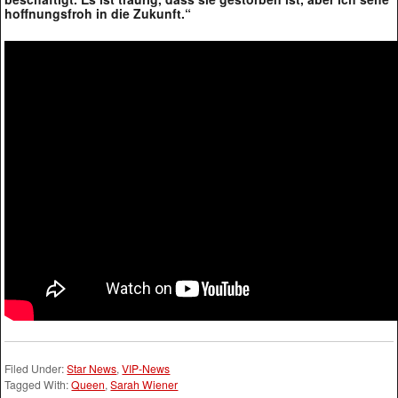
hoffnungsfroh in die Zukunft.“
Filed Under:
Star News
,
VIP-News
Tagged With:
Queen
,
Sarah Wiener