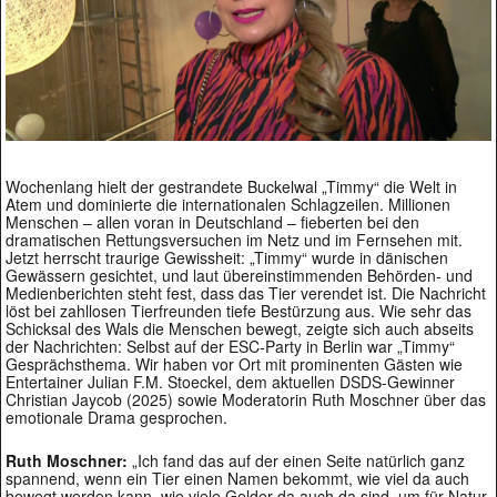
Wochenlang hielt der gestrandete Buckelwal „Timmy“ die Welt in
Atem und dominierte die internationalen Schlagzeilen. Millionen
Menschen – allen voran in Deutschland – fieberten bei den
dramatischen Rettungsversuchen im Netz und im Fernsehen mit.
Jetzt herrscht traurige Gewissheit: „Timmy“ wurde in dänischen
Gewässern gesichtet, und laut übereinstimmenden Behörden- und
Medienberichten steht fest, dass das Tier verendet ist. Die Nachricht
löst bei zahllosen Tierfreunden tiefe Bestürzung aus. Wie sehr das
Schicksal des Wals die Menschen bewegt, zeigte sich auch abseits
der Nachrichten: Selbst auf der ESC-Party in Berlin war „Timmy“
Gesprächsthema. Wir haben vor Ort mit prominenten Gästen wie
Entertainer Julian F.M. Stoeckel, dem aktuellen DSDS-Gewinner
Christian Jaycob (2025) sowie Moderatorin Ruth Moschner über das
emotionale Drama gesprochen.
Ruth Moschner:
„Ich fand das auf der einen Seite natürlich ganz
spannend, wenn ein Tier einen Namen bekommt, wie viel da auch
bewegt werden kann, wie viele Gelder da auch da sind, um für Natur