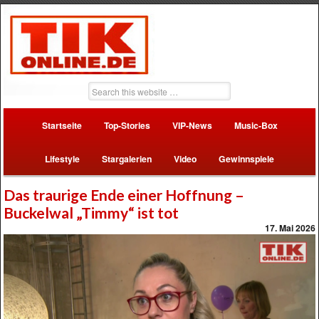
Startseite
Top-Stories
VIP-News
Music-Box
Lifestyle
Stargalerien
Video
Gewinnspiele
Das traurige Ende einer Hoffnung –
Buckelwal „Timmy“ ist tot
17. Mai 2026