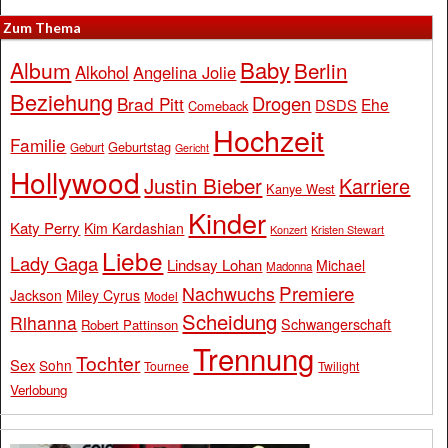
Zum Thema
Baby
Album
Berlin
Alkohol
Angelina Jolie
Beziehung
Drogen
Brad Pitt
Ehe
DSDS
Comeback
Hochzeit
Familie
Geburtstag
Geburt
Gericht
Hollywood
Justin Bieber
Karriere
Kanye West
Kinder
Katy Perry
Kim Kardashian
Konzert
Kristen Stewart
Liebe
Lady Gaga
Lindsay Lohan
Michael
Madonna
Premiere
Nachwuchs
Jackson
Miley Cyrus
Model
Scheidung
Rihanna
Schwangerschaft
Robert Pattinson
Trennung
Tochter
Sex
Sohn
Tournee
Twilight
Verlobung