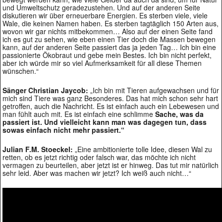
und Umweltschutz geradezustehen. Und auf der anderen Seite
diskutieren wir über erneuerbare Energien. Es sterben viele, viele
Wale, die keinen Namen haben. Es sterben tagtäglich 150 Arten aus,
wovon wir gar nichts mitbekommen… Also auf der einen Seite fand
ich es gut zu sehen, wie eben einen Tier doch die Massen bewegen
kann, auf der anderen Seite passiert das ja jeden Tag… Ich bin eine
passionierte Ökobraut und gebe mein Bestes. Ich bin nicht perfekt,
aber ich würde mir so viel Aufmerksamkeit für all diese Themen
wünschen.“
Sänger Christian Jaycob:
„Ich bin mit Tieren aufgewachsen und für
mich sind Tiere was ganz Besonderes. Das hat mich schon sehr hart
getroffen, auch die Nachricht. Es ist einfach auch ein Lebewesen und
man fühlt auch mit. Es ist einfach eine schlimme
Sache, was da
passiert ist. Und vielleicht kann man was dagegen tun, dass
sowas einfach nicht mehr passiert.“
Julian F.M. Stoeckel:
„Eine ambitionierte tolle Idee, diesen Wal zu
retten, ob es jetzt richtig oder falsch war, das möchte ich nicht
vermagen zu beurteilen, aber jetzt ist er hinweg. Das tut mir natürlich
sehr leid. Aber was machen wir jetzt? Ich weiß auch nicht…“