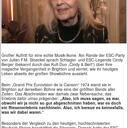
Großer Auftritt für eine echte Musik-Ikone. Am Rande der ESC-Party
von Julian F.M. Stoeckel sprach Schlager- und ESC-Legende Cindy
Berger (bekannt durch das Kult-Duo „Cindy & Bert“) über ihre
magische Vergangenheit in Brighton und verriet, wie ihr heutiges
Leben abseits der großen Showbühne aussieht.
Beim „Grand Prix Eurovision de la Canson“ 1974 stand sie in
Brighton auf derselben Bühne wie eine der größten Bands aller
Zeiten. Das Abschneiden war damals zwar Nebensache, das
Erlebnis dafür umso prägender:
„Also, ich muss sagen, es war,
obwohl wir ja nicht so gut abgeschnitten haben, war es doch
ein Riesenerlebnis nachhinein. Also, ich bereue es keinesfalls,
was wir dabei waren.“
Besonders der Vergleich zu den heutigen, hochtechnisierten
Playback-Shows beschäftigt die Sängerin. Damals hatte der ESC