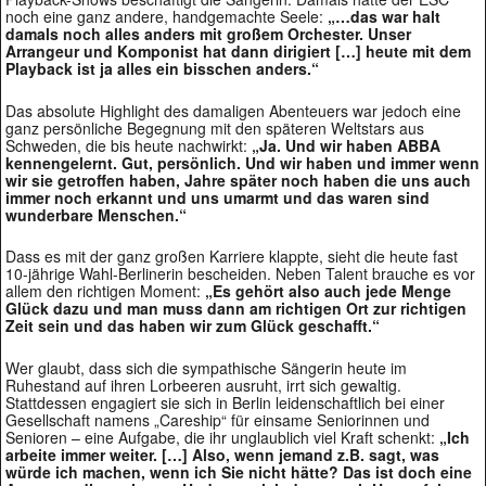
noch eine ganz andere, handgemachte Seele:
„…das war halt
damals noch alles anders mit großem Orchester. Unser
Arrangeur und Komponist hat dann dirigiert […] heute mit dem
Playback ist ja alles ein bisschen anders.“
Das absolute Highlight des damaligen Abenteuers war jedoch eine
ganz persönliche Begegnung mit den späteren Weltstars aus
Schweden, die bis heute nachwirkt:
„Ja. Und wir haben ABBA
kennengelernt. Gut, persönlich. Und wir haben und immer wenn
wir sie getroffen haben, Jahre später noch haben die uns auch
immer noch erkannt und uns umarmt und das waren sind
wunderbare Menschen.“
Dass es mit der ganz großen Karriere klappte, sieht die heute fast
10-jährige Wahl-Berlinerin bescheiden. Neben Talent brauche es vor
allem den richtigen Moment:
„Es gehört also auch jede Menge
Glück dazu und man muss dann am richtigen Ort zur richtigen
Zeit sein und das haben wir zum Glück geschafft.“
Wer glaubt, dass sich die sympathische Sängerin heute im
Ruhestand auf ihren Lorbeeren ausruht, irrt sich gewaltig.
Stattdessen engagiert sie sich in Berlin leidenschaftlich bei einer
Gesellschaft namens „Careship“ für einsame Seniorinnen und
Senioren – eine Aufgabe, die ihr unglaublich viel Kraft schenkt:
„Ich
arbeite immer weiter. […] Also, wenn jemand z.B. sagt, was
würde ich machen, wenn ich Sie nicht hätte? Das ist doch eine