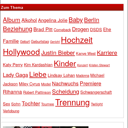
Zum Thema
Baby
Album
Berlin
Alkohol
Angelina Jolie
Beziehung
Drogen
Brad Pitt
Ehe
DSDS
Comeback
Hochzeit
Familie
Geburtstag
Geburt
Gericht
Hollywood
Justin Bieber
Karriere
Kanye West
Kinder
Katy Perry
Kim Kardashian
Konzert
Kristen Stewart
Liebe
Lady Gaga
Lindsay Lohan
Michael
Madonna
Premiere
Nachwuchs
Jackson
Miley Cyrus
Model
Scheidung
Rihanna
Schwangerschaft
Robert Pattinson
Trennung
Tochter
Sex
Sohn
Tournee
Twilight
Verlobung