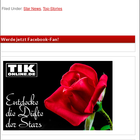
Filed Under:
Star News
,
Top-Stories
Werde jetzt Facebook-Fan!