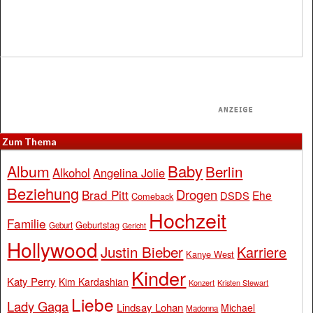
Zum Thema
Baby
Album
Berlin
Alkohol
Angelina Jolie
Beziehung
Drogen
Brad Pitt
Ehe
DSDS
Comeback
Hochzeit
Familie
Geburtstag
Geburt
Gericht
Hollywood
Justin Bieber
Karriere
Kanye West
Kinder
Katy Perry
Kim Kardashian
Konzert
Kristen Stewart
Liebe
Lady Gaga
Lindsay Lohan
Michael
Madonna