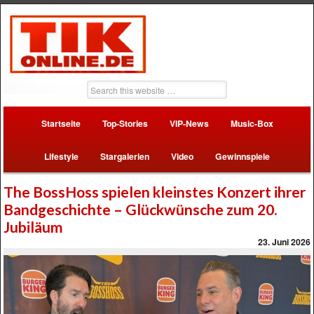
Startseite
Top-Stories
VIP-News
Music-Box
Lifestyle
Stargalerien
Video
Gewinnspiele
The BossHoss spielen kleinstes Konzert ihrer
Bandgeschichte – Glückwünsche zum 20.
Jubiläum
23. Juni 2026