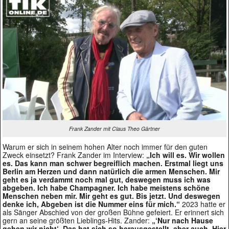
Frank Zander mit Claus Theo Gärtner
Warum er sich in seinem hohen Alter noch immer für den guten
Zweck einsetzt? Frank Zander im Interview:
„Ich will es. Wir wollen
es. Das kann man schwer begreiflich machen. Erstmal liegt uns
Berlin am Herzen und dann natürlich die armen Menschen. Mir
geht es ja verdammt noch mal gut, deswegen muss ich was
abgeben. Ich habe Champagner. Ich habe meistens schöne
Menschen neben mir. Mir geht es gut. Bis jetzt. Und deswegen
denke ich, Abgeben ist die Nummer eins für mich.“
2023 hatte er
als Sänger Abschied von der großen Bühne gefeiert. Er erinnert sich
gern an seine größten Lieblings-Hits. Zander:
„‘Nur nach Hause
gehen wir nicht‘. Das hat sich so herausgestellt, aber auch ‚Hier