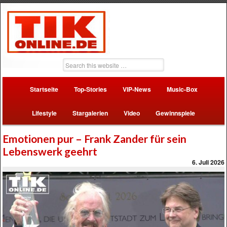
Startseite
Top-Stories
VIP-News
Music-Box
Lifestyle
Stargalerien
Video
Gewinnspiele
Emotionen pur – Frank Zander für sein
Lebenswerk geehrt
6. Juli 2026