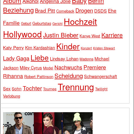
Baby
Album
Berlin
Alkohol
Angelina Jolie
Beziehung
Drogen
Brad Pitt
Ehe
DSDS
Comeback
Hochzeit
Familie
Geburtstag
Geburt
Gericht
Hollywood
Justin Bieber
Karriere
Kanye West
Kinder
Katy Perry
Kim Kardashian
Konzert
Kristen Stewart
Liebe
Lady Gaga
Lindsay Lohan
Michael
Madonna
Premiere
Nachwuchs
Jackson
Miley Cyrus
Model
Scheidung
Rihanna
Schwangerschaft
Robert Pattinson
Trennung
Tochter
Sex
Sohn
Tournee
Twilight
Verlobung