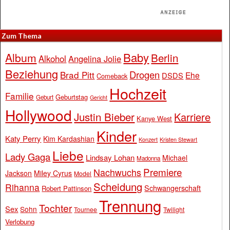
Zum Thema
Baby
Album
Berlin
Alkohol
Angelina Jolie
Beziehung
Drogen
Brad Pitt
Ehe
DSDS
Comeback
Hochzeit
Familie
Geburtstag
Geburt
Gericht
Hollywood
Justin Bieber
Karriere
Kanye West
Kinder
Katy Perry
Kim Kardashian
Konzert
Kristen Stewart
Liebe
Lady Gaga
Lindsay Lohan
Michael
Madonna
Premiere
Nachwuchs
Jackson
Miley Cyrus
Model
Scheidung
Rihanna
Schwangerschaft
Robert Pattinson
Trennung
Tochter
Sex
Sohn
Tournee
Twilight
Verlobung