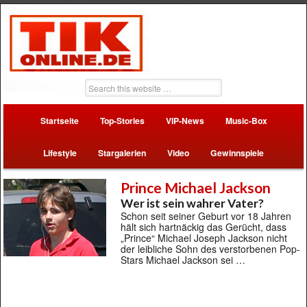
Startseite
Top-Stories
VIP-News
Music-Box
Lifestyle
Stargalerien
Video
Gewinnspiele
Prince Michael Jackson
Wer ist sein wahrer Vater?
Schon seit seiner Geburt vor 18 Jahren
hält sich hartnäckig das Gerücht, dass
„Prince“ Michael Joseph Jackson nicht
der leibliche Sohn des verstorbenen Pop-
Stars Michael Jackson sei …