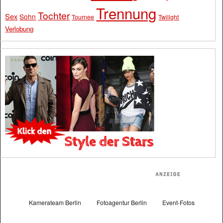
Trennung
Tochter
Sex
Sohn
Tournee
Twilight
Verlobung
Kamerateam Berlin
Fotoagentur Berlin
Event-Fotos