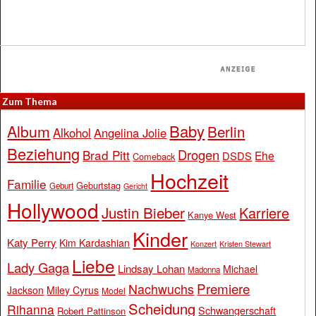
Zum Thema
Baby
Album
Berlin
Alkohol
Angelina Jolie
Beziehung
Drogen
Brad Pitt
Ehe
DSDS
Comeback
Hochzeit
Familie
Geburtstag
Geburt
Gericht
Hollywood
Justin Bieber
Karriere
Kanye West
Kinder
Katy Perry
Kim Kardashian
Konzert
Kristen Stewart
Liebe
Lady Gaga
Lindsay Lohan
Michael
Madonna
Premiere
Nachwuchs
Jackson
Miley Cyrus
Model
Scheidung
Rihanna
Schwangerschaft
Robert Pattinson