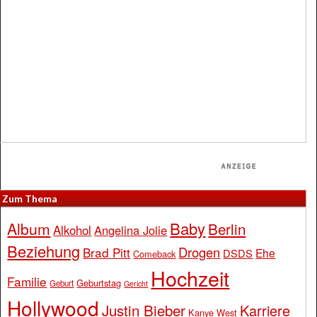
Zum Thema
Baby
Album
Berlin
Alkohol
Angelina Jolie
Beziehung
Drogen
Brad Pitt
Ehe
DSDS
Comeback
Hochzeit
Familie
Geburtstag
Geburt
Gericht
Hollywood
Justin Bieber
Karriere
Kanye West