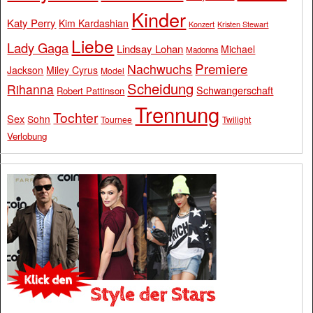
Kinder
Katy Perry
Kim Kardashian
Konzert
Kristen Stewart
Liebe
Lady Gaga
Lindsay Lohan
Michael
Madonna
Premiere
Nachwuchs
Jackson
Miley Cyrus
Model
Scheidung
Rihanna
Schwangerschaft
Robert Pattinson
Trennung
Tochter
Sex
Sohn
Tournee
Twilight
Verlobung