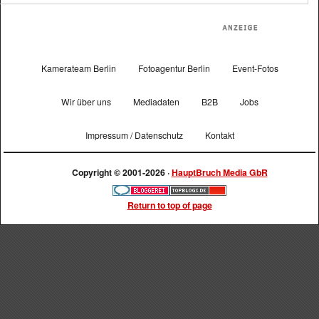
Kamerateam Berlin
Fotoagentur Berlin
Event-Fotos
Wir über uns
Mediadaten
B2B
Jobs
Impressum / Datenschutz
Kontakt
Copyright © 2001-2026 ·
HauptBruch Media GbR
Return to top of page