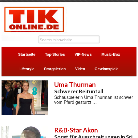
Startseite
Top-Stories
VIP-News
Music-Box
Lifestyle
Stargalerien
Video
Gewinnspiele
Uma Thurman
Schwerer Reitunfall
Schauspielerin Uma Thurman ist schwer
vom Pferd gestürzt …
R&B-Star Akon
Sorgt für Ausschreitungen in Sri