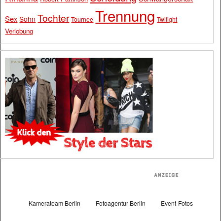
Trennung
Tochter
Sex
Sohn
Tournee
Twilight
Verlobung
Kamerateam Berlin
Fotoagentur Berlin
Event-Fotos