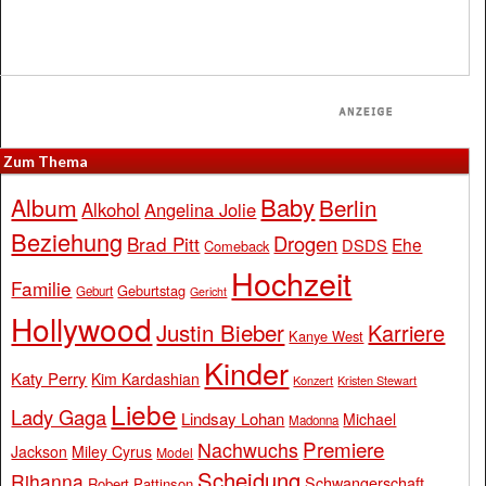
Zum Thema
Baby
Album
Berlin
Alkohol
Angelina Jolie
Beziehung
Drogen
Brad Pitt
Ehe
DSDS
Comeback
Hochzeit
Familie
Geburtstag
Geburt
Gericht
Hollywood
Justin Bieber
Karriere
Kanye West
Kinder
Katy Perry
Kim Kardashian
Konzert
Kristen Stewart
Liebe
Lady Gaga
Lindsay Lohan
Michael
Madonna
Premiere
Nachwuchs
Jackson
Miley Cyrus
Model
Scheidung
Rihanna
Schwangerschaft
Robert Pattinson