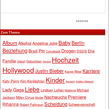
Zum Thema
Baby
Album
Berlin
Alkohol
Angelina Jolie
Beziehung
Drogen
Brad Pitt
Ehe
DSDS
Comeback
Hochzeit
Familie
Geburtstag
Geburt
Gericht
Hollywood
Justin Bieber
Karriere
Kanye West
Kinder
Katy Perry
Kim Kardashian
Konzert
Kristen Stewart
Liebe
Lady Gaga
Lindsay Lohan
Michael
Madonna
Premiere
Nachwuchs
Jackson
Miley Cyrus
Model
Scheidung
Rihanna
Schwangerschaft
Robert Pattinson