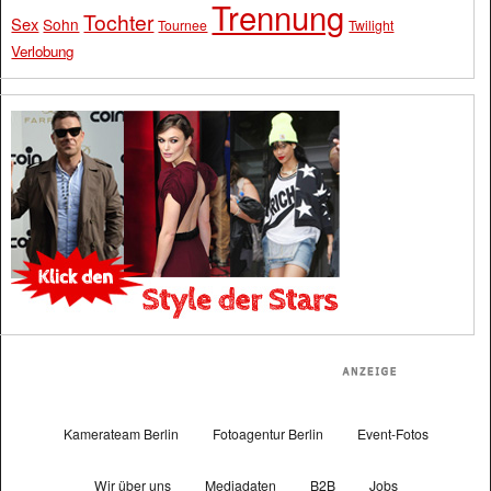
Trennung
Tochter
Sex
Sohn
Tournee
Twilight
Verlobung
Kamerateam Berlin
Fotoagentur Berlin
Event-Fotos
Wir über uns
Mediadaten
B2B
Jobs