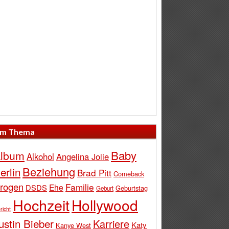
m Thema
Baby
lbum
Alkohol
Angelina Jolie
Beziehung
erlin
Brad Pitt
Comeback
rogen
Familie
Ehe
DSDS
Geburtstag
Geburt
Hochzeit
Hollywood
richt
ustin Bieber
Karriere
Katy
Kanye West