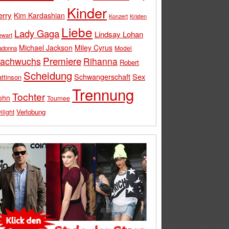
Kinder
erry
Kim Kardashian
Konzert
Kristen
Liebe
Lady Gaga
Lindsay Lohan
ewart
Michael Jackson
Miley Cyrus
Model
adonna
Premiere
achwuchs
Rihanna
Robert
Scheidung
Schwangerschaft
Sex
ttinson
Trennung
Tochter
ohn
Tournee
Verlobung
ilight