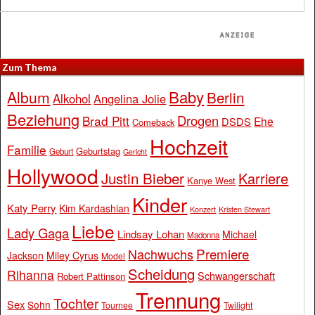
Zum Thema
Baby
Album
Berlin
Alkohol
Angelina Jolie
Beziehung
Drogen
Brad Pitt
Ehe
DSDS
Comeback
Hochzeit
Familie
Geburtstag
Geburt
Gericht
Hollywood
Justin Bieber
Karriere
Kanye West
Kinder
Katy Perry
Kim Kardashian
Konzert
Kristen Stewart
Liebe
Lady Gaga
Lindsay Lohan
Michael
Madonna
Premiere
Nachwuchs
Jackson
Miley Cyrus
Model
Scheidung
Rihanna
Schwangerschaft
Robert Pattinson
Trennung
Tochter
Sex
Sohn
Tournee
Twilight