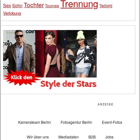
Trennung
Tochter
Sex
Sohn
Tournee
Twilight
Verlobung
Kamerateam Berlin
Fotoagentur Berlin
Event-Fotos
Wir über uns
Mediadaten
B2B
Jobs