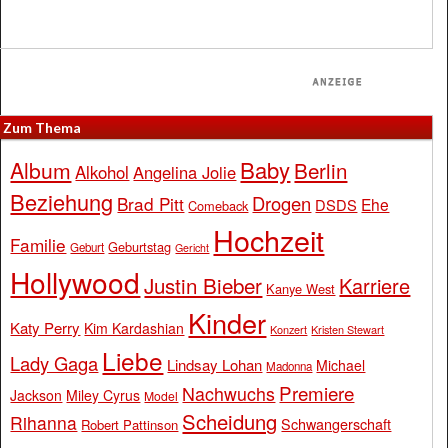
Zum Thema
Baby
Album
Berlin
Alkohol
Angelina Jolie
Beziehung
Drogen
Brad Pitt
Ehe
DSDS
Comeback
Hochzeit
Familie
Geburtstag
Geburt
Gericht
Hollywood
Justin Bieber
Karriere
Kanye West
Kinder
Katy Perry
Kim Kardashian
Konzert
Kristen Stewart
Liebe
Lady Gaga
Lindsay Lohan
Michael
Madonna
Premiere
Nachwuchs
Jackson
Miley Cyrus
Model
Scheidung
Rihanna
Schwangerschaft
Robert Pattinson